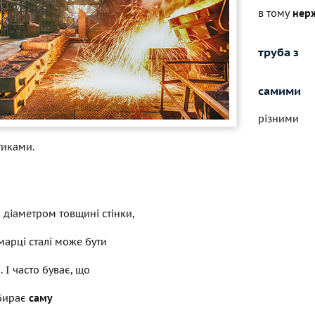
в тому
нер
труба з
самими
різними
тиками.
и діаметром товщині стінки,
марці сталі може бути
. І часто буває, що
бирає
саму