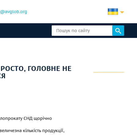
b@avglob.org
РОСТО, ГОЛОВНЕ НЕ
СЯ
лопрокату СНД щорічно
еличезна кількість продукції,