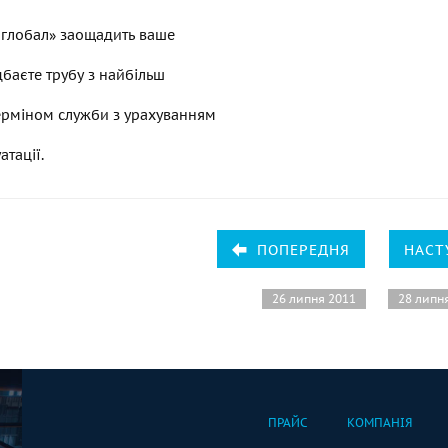
 глобал» заощадить ваше
дбаєте трубу з найбільш
ерміном служби з урахуванням
атації.
ПОПЕРЕДНЯ
НАСТ
26 липня 2011
28 липн
ПРАЙС
КОМПАНІЯ