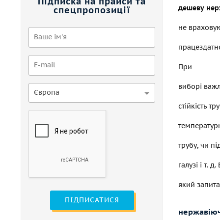
Підписка на прайси та
дешеву нер
спецпропозиції
не враховую
працездатно
При
виборі важ
Європа
стійкість тр
температур
трубу, чи п
галузі
і т. д.
В
який запита
ПІДПИСАТИСЯ
нержавію