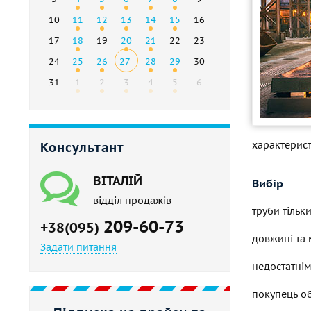
10
11
12
13
14
15
16
17
18
19
20
21
22
23
24
25
26
27
28
29
30
31
1
2
3
4
5
6
характерис
Консультант
ВІТАЛІЙ
Вибір
відділ продажів
труби тільк
209-60-73
+38(095)
довжині та 
Задати питання
недостатнім
покупець о