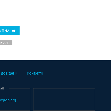
УПНА
ня 2011
ДОВІДНИК
КОНТАКТИ
ail
vglob.org