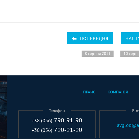
ПОПЕРЕДНЯ
НАСТ
8 серпня 2011
10 серп
ПРАЙС
КОМПАНІЯ
Телефон
E-m
790-91-90
+38 (056)
avglob@a
790-91-90
+38 (056)