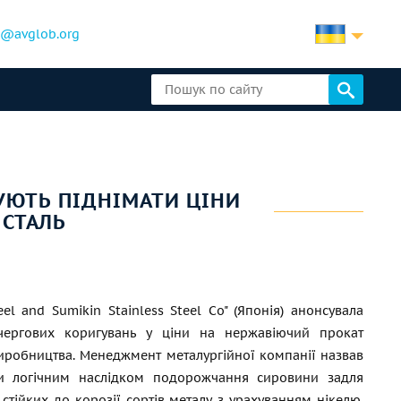
b@avglob.org
УЮТЬ ПІДНІМАТИ ЦІНИ
 СТАЛЬ
eel and Sumikin Stainless Steel Co" (Японія) анонсувала
чергових коригувань у ціни на нержавіючий прокат
иробництва. Менеджмент металургійної компанії назвав
ди логічним наслідком подорожчання сировини задля
стійких до корозії сортів металу з урахуванням нікелю.