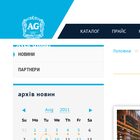
КАТАЛОГ
ПРАЙС
Головна
НОВИНИ
ПАРТНЕРИ
архів новин
Aug
2011
Su
Mo
Tu
We
Th
Fr
Sa
31
1
2
3
4
5
6
7
8
9
10
11
12
13