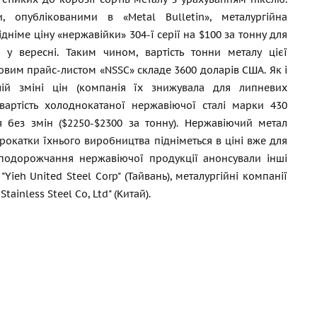
, опублікованими в «Metal Bulletin», металургійна
дніме ціну «нержавійки» 304-ї серії на $100 за тонну для
 у вересні. Таким чином, вартість тонни металу цієї
овим прайс-листом «NSSC» складе 3600 доларів США. Як і
ій зміні цін (компанія їх знижувала для липневих
 вартість холоднокатаної нержавіючої сталі марки 430
 без змін ($2250-$2300 за тонну). Нержавіючий метал
рокатки їхнього виробництва підніметься в ціні вже для
 подорожчання нержавіючої продукції анонсували інші
Yieh United Steel Corp" (Тайвань), металургійні компанії
tainless Steel Co, Ltd" (Китай).