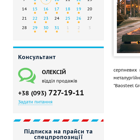
14
15
16
17
18
19
20
21
22
23
24
25
26
27
28
29
30
31
1
2
3
Консультант
серпневих 
ОЛЕКСІЙ
металургійн
відділ продажів
"Baosteel Gr
727-19-11
+38 (093)
Задати питання
Підписка на прайси та
спецпропозиції