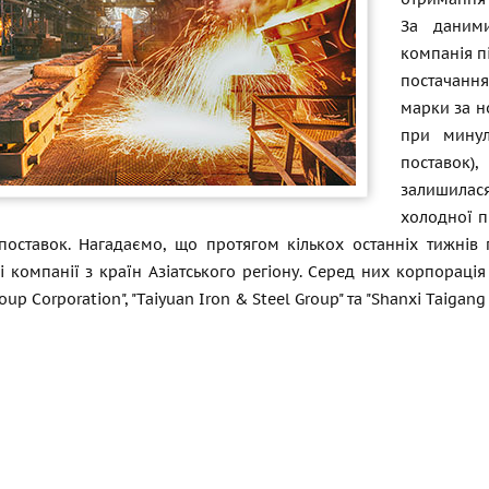
За даними
компанія пі
постачання
марки за н
при минул
поставок),
залишилася
холодної п
поставок. Нагадаємо, що протягом кількох останніх тижнів
і компанії з країн Азіатського регіону. Серед них корпорація "
oup Corporation", "Taiyuan Iron & Steel Group" та "Shanxi Taigang S