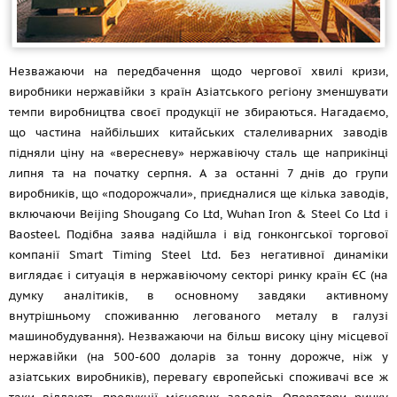
Незважаючи на передбачення щодо чергової хвилі кризи,
виробники нержавійки з країн Азіатського регіону зменшувати
темпи виробництва своєї продукції не збираються. Нагадаємо,
що частина найбільших китайських сталеливарних заводів
підняли ціну на «вересневу» нержавіючу сталь ще наприкінці
липня та на початку серпня. А за останні 7 днів до групи
виробників, що «подорожчали», приєдналися ще кілька заводів,
включаючи Beijing Shougang Co Ltd, Wuhan Iron & Steel Co Ltd і
Baosteel. Подібна заява надійшла і від гонконгської торгової
компанії Smart Timing Steel Ltd. Без негативної динаміки
виглядає і ситуація в нержавіючому секторі ринку країн ЄС (на
думку аналітиків, в основному завдяки активному
внутрішньому споживанню легованого металу в галузі
машинобудування). Незважаючи на більш високу ціну місцевої
нержавійки (на 500-600 доларів за тонну дорожче, ніж у
азіатських виробників), перевагу європейські споживачі все ж