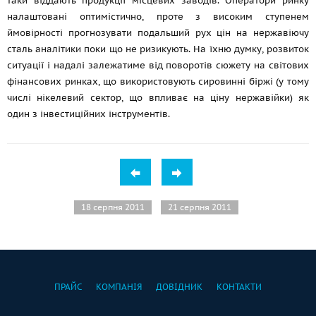
таки віддають продукції місцевих заводів. Оператори ринку
налаштовані оптимістично, проте з високим ступенем
ймовірності прогнозувати подальший рух цін на нержавіючу
сталь аналітики поки що не ризикують. На їхню думку, розвиток
ситуації і надалі залежатиме від поворотів сюжету на світових
фінансових ринках, що використовують сировинні біржі (у тому
числі нікелевий сектор, що впливає на ціну нержавійки) як
один з інвестиційних інструментів.
18 серпня 2011
21 серпня 2011
ПРАЙС
КОМПАНІЯ
ДОВІДНИК
КОНТАКТИ