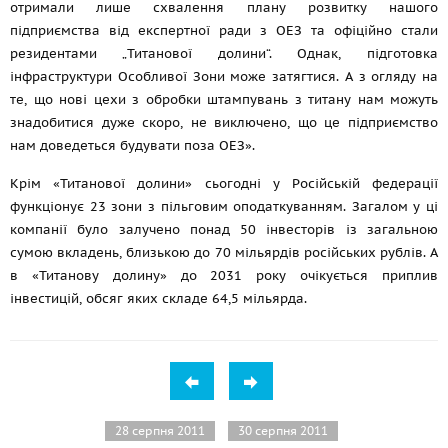
отримали лише схвалення плану розвитку нашого
підприємства від експертної ради з ОЕЗ та офіційно стали
резидентами „Титанової долини“. Однак, підготовка
інфраструктури Особливої Зони може затягтися. А з огляду на
те, що нові цехи з обробки штампувань з титану нам можуть
знадобитися дуже скоро, не виключено, що це підприємство
нам доведеться будувати поза ОЕЗ».
Крім «Титанової долини» сьогодні у Російській федерації
функціонує 23 зони з пільговим оподаткуванням. Загалом у ці
компанії було залучено понад 50 інвесторів із загальною
сумою вкладень, близькою до 70 мільярдів російських рублів. А
в «Титанову долину» до 2031 року очікується приплив
інвестицій, обсяг яких складе 64,5 мільярда.
28 серпня 2011
30 серпня 2011