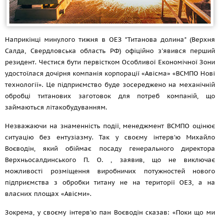
Наприкінці минулого тижня в ОЕЗ "Титанова долина" (Верхня
Салда, Свердловська область РФ) офіційно з'явився перший
резидент. Честися бути первістком Особливої Економічної Зони
удостоїлася дочірня компанія корпорації «Авісма» «ВСМПО Нові
технології». Це підприємство буде зосереджено на механічній
обробці титанових заготовок для потреб компаній, що
займаються літакобудуванням.
Незважаючи на знаменність події, менеджмент ВСМПО оцінює
ситуацію без ентузіазму. Так у своєму інтерв'ю Михайло
Воєводін, який обіймає посаду генерального директора
Верхньосалдинського П. О.
, заявив, що не виключає
можливості розміщення виробничих потужностей нового
підприємства з обробки титану не на території ОЕЗ, а на
власних площах «Авісми».
Зокрема, у своєму інтерв'ю пан Воєводін сказав: «Поки що ми