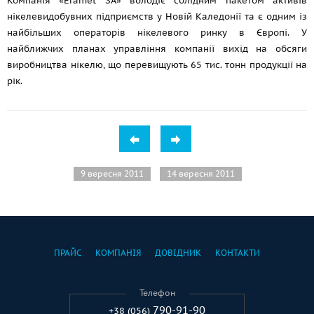
Компанія «Eramet SA» володіє солідним пакетом активів
нікелевидобувних підприємств у Новій Каледонії та є одним із
найбільших операторів нікелевого ринку в Європі. У
найближчих планах управління компанії вихід на обсяги
виробництва нікелю, що перевищують 65 тис. тонн продукції на
рік.
9 вересня 2011
14 вересня 2011
ПРАЙС
КОМПАНІЯ
ДОВІДНИК
КОНТАКТИ
Телефон
790-91-90
+38 (056)