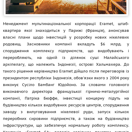
Менеджмент мультинаціональної корпорації Eramet, штаб-
квартира якої знаходиться у Парижі (Франція), анонсував
власні плани щодо інвестицій у розробку нових нікелевих
родовищ. Засновники компанії вкладуть $6 млрд. у
спорудження комплексу підприємств, що видобувають і
переробляють, на одній із ділянок суші Малайського
архіпелагу, що належить Індонезії, острові Хальмахера. До
такого рішення керівництво Eramet дійшло після переговорів із
президентом республіки Індонезія, обов'язки якого з 2004 року
виконує Сусіло Бамбанг Юдойоно. За словами головного
виконавчого директора французької гірничо-металургійної
компанії, Патріка Бюффе, інвестиції концерну підуть на
будівництво кількох видобувних ресурсів центрів, спорудження
заводу з вилуговування нікелевої руди, запуск кількох
переробних сировини підприємств, а також на будівництво
інфраструктури, що забезпечує нормальну роботу комплексу.