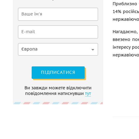
Приблизно ч
14% російсь
нержавіючої
Нагадаємо, 
ввезено пон
інтересу ро
Європа
нержавіючог
ПІДПИСАТИСЯ
Ви завжди можете відключити
повідомлення натиснувши
тут