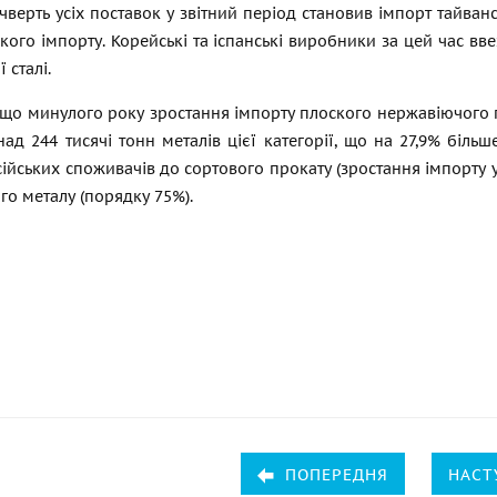
верть усіх поставок у звітний період становив імпорт тайван
кого імпорту. Корейські та іспанські виробники за цей час вв
 сталі.
що минулого року зростання імпорту плоского нержавіючого пр
ад 244 тисячі тонн металів цієї категорії, що на 27,9% біль
сійських споживачів до сортового прокату (зростання імпорту у
о металу (порядку 75%).
ПОПЕРЕДНЯ
НАСТ