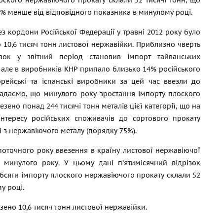
оского нержавіючого прокату склали 52 тисячі тонн, що
4% менше від відповідного показника в минулому році.
ез кордони Російської Федерації у травні 2012 року було
 10,6 тисяч тонн листової нержавійки. Приблизно чверть
авок у звітний період становив імпорт тайванських
, але в виробників КНР припало близько 14% російського
орейські та іспанські виробники за цей час ввезли до
агадаємо, що минулого року зростання імпорту плоского
езено понад 244 тисячі тонн металів цієї категорії, що на
інтересу російських споживачів до сортового прокату
і з нержавіючого металу (порядку 75%).
 поточного року ввезення в країну листової нержавіючої
 минулого року. У цьому дані п'ятимісячний відрізок
 обсяги імпорту плоского нержавіючого прокату склали 52
у році.
зено 10,6 тисяч тонн листової нержавійки.