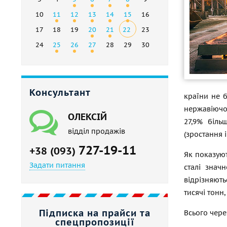
10
11
12
13
14
15
16
17
18
19
20
21
22
23
24
25
26
27
28
29
30
Консультант
країни не 
нержавіючог
ОЛЕКСІЙ
27,9% біль
відділ продажів
(зростання 
727-19-11
+38 (093)
Як показуют
Задати питання
сталі знач
відрізняють
тисячі тонн
Підписка на прайси та
Всього чере
спецпропозиції