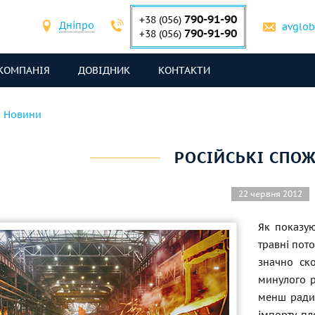
790-91-90
+38 (056)
Дніпро
avglo
790-91-90
+38 (056)
КОМПАНІЯ
ДОВІДНИК
КОНТАКТИ
Новини
РОСІЙСЬКІ СПО
22 червня 2012
Як показую
травні пот
значно ск
минулого р
менш радик