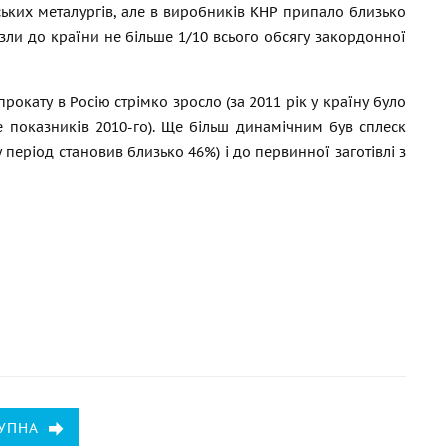
ських металургів, але в виробників КНР припало близько
езли до країни не більше 1/10 всього обсягу закордонної
окату в Росію стрімко зросло (за 2011 рік у країну було
ше показників 2010-го). Ще більш динамічним був сплеск
 період становив близько 46%) і до первинної заготівлі з
УПНА