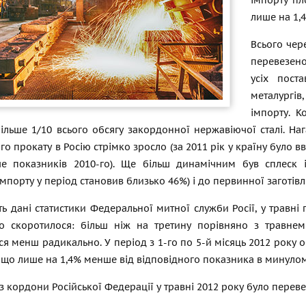
імпорту пл
лише на 1,
Всього чер
перевезено
усіх пост
металургів
імпорту. К
більше 1/10 всього обсягу закордонної нержавіючої сталі. Н
о прокату в Росію стрімко зросло (за 2011 рік у країну було вв
ше показників 2010-го). Ще більш динамічним був сплеск 
імпорту у період становив близько 46%) і до первинної заготівл
ь дані статистики Федеральної митної служби Росії, у травні
но скоротилося: більш ніж на третину порівняно з травнем
ся менш радикально. У період з 1-го по 5-й місяць 2012 року
, що лише на 1,4% менше від відповідного показника в минулом
з кордони Російської Федерації у травні 2012 року було переве