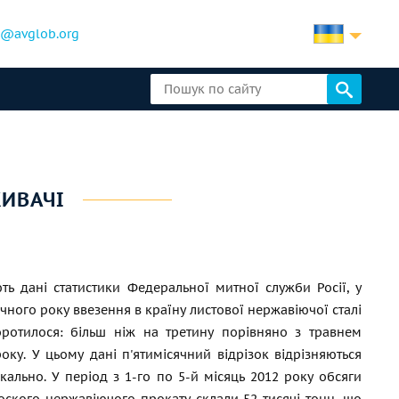
b@avglob.org
ЖИВАЧІ
ть дані статистики Федеральної митної служби Росії, у
очного року ввезення в країну листової нержавіючої сталі
оротилося: більш ніж на третину порівняно з травнем
оку. У цьому дані п'ятимісячний відрізок відрізняються
ально. У період з 1-го по 5-й місяць 2012 року обсяги