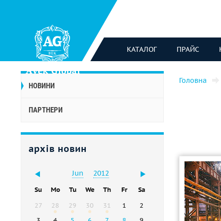
КАТАЛОГ
ПРАЙС
Головна
НОВИНИ
ПАРТНЕРИ
архів новин
Jun
2012
Su
Mo
Tu
We
Th
Fr
Sa
27
28
29
30
31
1
2
3
4
5
6
7
8
9