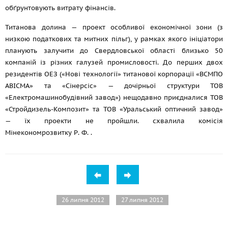
обґрунтовують витрату фінансів.
Титанова долина — проект особливої економічної зони (з
низкою податкових та митних пільг), у рамках якого ініціатори
планують залучити до Свердловської області близько 50
компаній із різних галузей промисловості. До перших двох
резидентів ОЕЗ («Нові технології» титанової корпорації «ВСМПО
АВІСМА» та «Сінерсіс» — дочірньої структури ТОВ
«Електромашинобудівний завод») нещодавно приєдналися ТОВ
«Стройдизель-Композит» та ТОВ «Уральський оптичний завод»
— їх проекти не пройшли. схвалила комісія
Мінекономрозвитку Р. Ф.
.
26 липня 2012
27 липня 2012