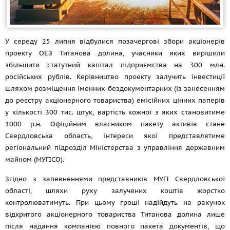
У середу 25 липня відбулися позачергові збори акціонерів
проекту ОЕЗ Титанова долина, учасники яких вирішили
збільшити статутний капітал підприємства на 300 млн.
російських рублів. Керівництво проекту залучить інвестиції
шляхом розміщення іменних бездокументарних (із занесенням
до реєстру акціонерного товариства) емісійних цінних паперів
у кількості 300 тис. штук, вартість кожної з яких становитиме
1000 р.н. Офіційним власником пакету активів стане
Свердловська область, інтереси якої представлятиме
регіональний підрозділ Міністерства з управління державним
майном (МУГІСО).
Згідно з запевненнями представників МУГІ Свердловської
області, шляхи руху залучених коштів жорстко
контролюватимуть. При цьому гроші надійдуть на рахунок
відкритого акціонерного товариства Титанова долина лише
після надання компанією повного пакета документів, що