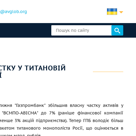
b@avglob.org
СТКУ У ТИТАНОВІЙ
Ї
ижня "Газпромбанк" збільшив власну частку активів у
ї "ВСМПО-АВІСМА" до 7% (раніше фінансової компанії
енше 3% акцій підприємства). Тепер ГПБ володіє більш
кетом титанового монополіста Росії, що оцінюється в
ишком млрд. рублів.