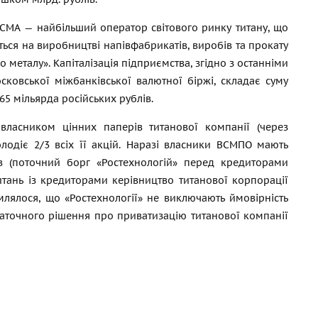
МА — найбільший оператор світового ринку титану, що
ється на виробництві напівфабрикатів, виробів та прокату
о металу». Капіталізація підприємства, згідно з останніми
ковської міжбанківської валютної біржі, складає суму
65 мільярда російських рублів.
власником цінних паперів титанової компанії (через
олодіє 2/3 всіх її акцій. Наразі власники ВСМПО мають
ів (поточний борг «Ростехнологій» перед кредиторами
тань із кредиторами керівництво титанової корпорації
лялося, що «Ростехнології» не виключають ймовірність
аточного рішення про приватизацію титанової компанії