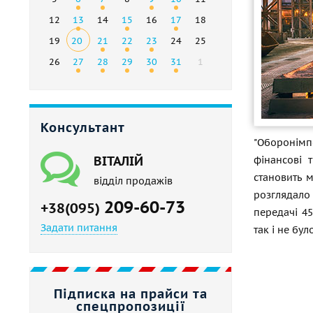
12
13
14
15
16
17
18
19
20
21
22
23
24
25
26
27
28
29
30
31
1
Консультант
"Оборонімпе
ВІТАЛІЙ
фінансові 
становить 
відділ продажів
розглядало
209-60-73
+38(095)
передачі 4
Задати питання
так і не бул
Підписка на прайси та
спецпропозиції