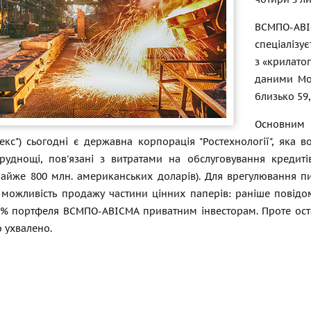
ВСМПО-АВІС
спеціалізу
з «крилатог
даними Мос
близько 59,
Основним 
кс") сьогодні є державна корпорація "Ростехнології", яка в
труднощі, пов'язані з витратами на обслуговування кредит
майже 800 млн. американських доларів). Для врегулювання пи
 можливість продажу частини цінних паперів: раніше повідом
5% портфеля ВСМПО-АВІСМА приватним інвесторам. Проте ост
о ухвалено.