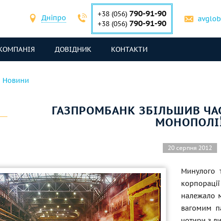
790-91-90
+38 (056)
Дніпро
avglo
790-91-90
+38 (056)
КОМПАНІЯ
ДОВІДНИК
КОНТАКТИ
Новини
ГАЗПРОМБАНК ЗБІЛЬШИВ ЧА
МОНОПОЛІ
20 серпня 2012
Минулого т
корпораці
належало м
вагомим па
чотири з л