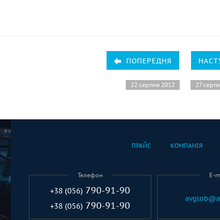
ПОПЕРЕДНЯ
НАСТ
22 серпня 2012
27 серп
ПРАЙС
КОМПАНІЯ
Телефон
E-m
790-91-90
+38 (056)
avglob@a
790-91-90
+38 (056)