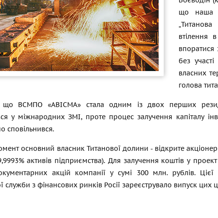
Воєводін (
що наша о
„Титанова
втілення 
впоратися 
без участі
власних те
голова тита
, що ВСМПО «АВІСМА» стала одним із двох перших резид
ся у міжнародних ЗМІ, проте процес залучення капіталу інве
о сповільнився.
мент основний власник Титанової долини - відкрите акціонер
,9993% активів підприємства). Для залучення коштів у проек
окументарних акцій компанії у сумі 300 млн. рублів. Цієї
 служби з фінансових ринків Росії зареєструвало випуск цих ц