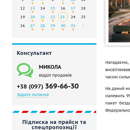
12
13
14
15
16
17
18
19
20
21
22
23
24
25
26
27
28
29
30
31
1
Консультант
Нагадаємо
МИКОЛА
висвітлював
відділ продажів
часом сильн
369-66-30
+38 (097)
На даний мо
Задати питання
належить 99
пакет безд
Федеральної
Підписка на прайси та
спецпропозиції