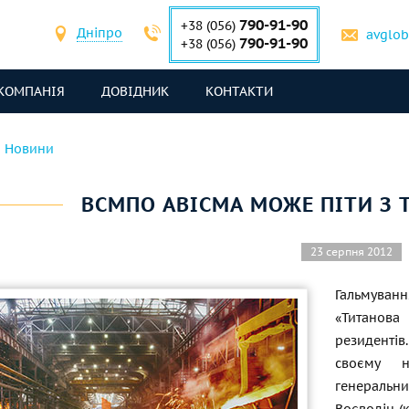
790-91-90
+38 (056)
Дніпро
avglo
790-91-90
+38 (056)
КОМПАНІЯ
ДОВІДНИК
КОНТАКТИ
Новини
ВСМПО АВІСМА МОЖЕ ПІТИ З
23 серпня 2012
Гальмуван
«Титанов
резидентів
своєму н
генеральн