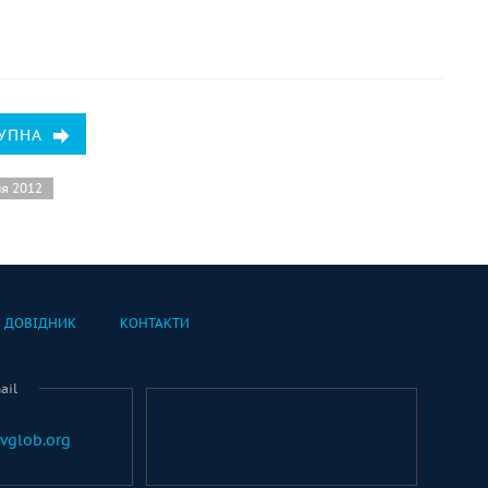
УПНА
ня 2012
ДОВІДНИК
КОНТАКТИ
ail
vglob.org