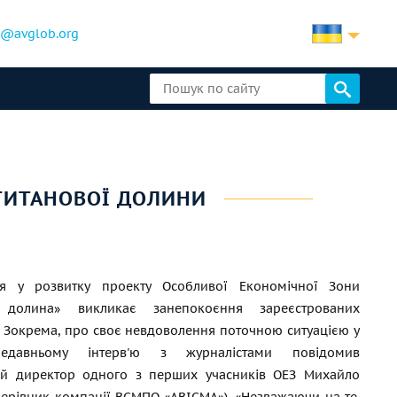
b@avglob.org
 ТИТАНОВОЇ ДОЛИНИ
ня у розвитку проекту Особливої Економічної Зони
а долина» викликає занепокоєння зареєстрованих
. Зокрема, про своє невдоволення поточною ситуацією у
едавньому інтерв'ю з журналістами повідомив
ий директор одного з перших учасників ОЕЗ Михайло