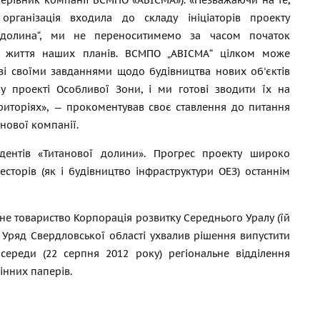
керівник компанії ВСМПО «АВІСМА»). «Незважаючи на те,
рганізація входила до складу ініціаторів проекту
 долина“, ми не переноситимемо за часом початок
в життя наших планів. ВСМПО „АВІСМА“ цілком може
зі своїми завданнями щодо будівництва нових об'єктів
 у проекті Особливої Зони, і ми готові зводити їх на
риторіях», — прокоментував своє ставлення до питання
нової компанії.
ентів «Титанової долини». Прогрес проекту широко
сторів (як і будівництво інфраструктури ОЕЗ) останнім
не товариство Корпорація розвитку Середнього Уралу (їй
т Уряд Свердловської області ухвалив рішення випустити
 середи (22 серпня 2012 року) регіональне відділення
інних паперів.