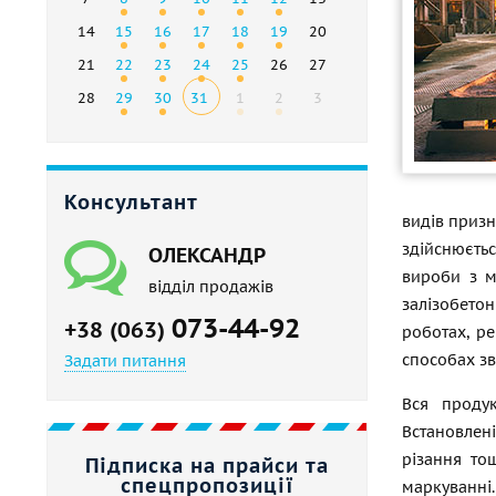
14
15
16
17
18
19
20
21
22
23
24
25
26
27
28
29
30
31
1
2
3
Консультант
видів призн
здійснюєтьс
ОЛЕКСАНДР
вироби з м
відділ продажів
залізобетон
073-44-92
+38 (063)
роботах, ре
способах з
Задати питання
Вся продук
Встановлен
різання
то
Підписка на прайси та
спецпропозиції
маркуванні.