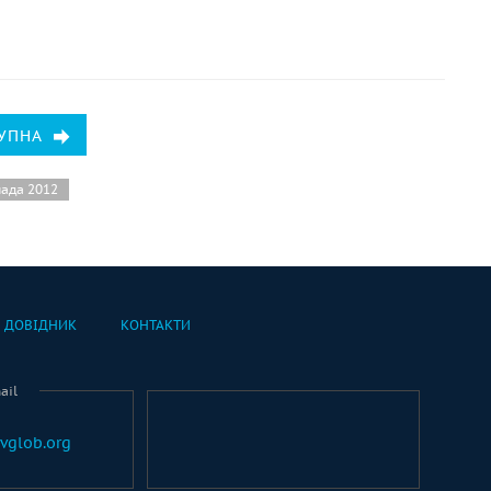
УПНА
пада 2012
ДОВІДНИК
КОНТАКТИ
ail
vglob.org