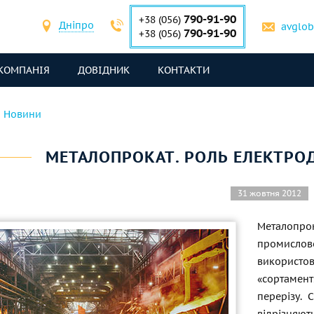
790-91-90
+38 (056)
Дніпро
avglo
790-91-90
+38 (056)
КОМПАНІЯ
ДОВІДНИК
КОНТАКТИ
Новини
МЕТАЛОПРОКАТ. РОЛЬ ЕЛЕКТРО
31 жовтня 2012
Металопр
промисло
використ
«сортамент
перерізу. 