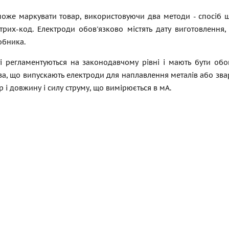
оже маркувати товар, використовуючи два методи - спосіб 
штрих-код. Електроди обов'язково містять дату виготовлення
обника.
ті регламентуються на законодавчому рівні і мають бути обо
а, що випускають електроди для наплавлення металів або зва
р і довжину і силу струму, що вимірюється в мА.