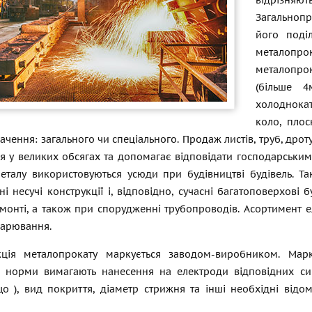
відрізняю
Загальноп
його поді
металопрок
металопрок
(більше 4
холоднокат
коло, плос
ачення: загального чи спеціального. Продаж листів, труб, дрот
я у великих обсягах та допомагає відповідати господарським
еталу використовуються усюди при будівництві будівель. Т
ні несучі конструкції і, відповідно, сучасні багатоповерхові 
монті, а також при спорудженні трубопроводів. Асортимент е
варювання.
ція металопрокату маркується заводом-виробником. Марку
і норми вимагають нанесення на електроди відповідних си
що
), вид покриття, діаметр стрижня та інші необхідні відом