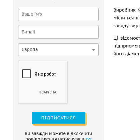
Виробник м
міститься 
заводу-вир
Ці відомос
підприємств
Європа
його діамет
ПІДПИСАТИСЯ
Ви завжди можете відключити
повідомлення натиснувши
тут