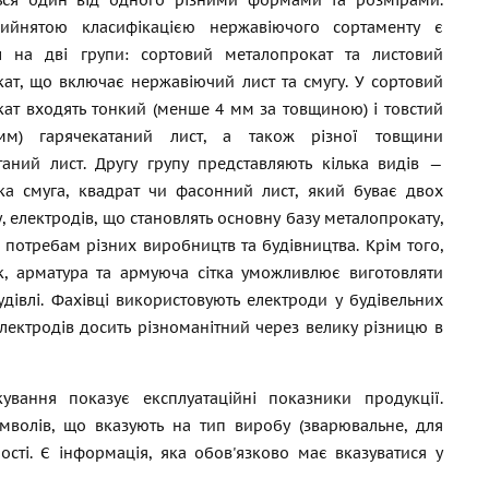
ться один від одного різними формами та розмірами.
рийнятою класифікацією нержавіючого сортаменту є
л на дві групи: сортовий металопрокат та листовий
ат, що включає нержавіючий лист та смугу. У сортовий
ат входять тонкий (менше 4 мм за товщиною) і товстий
мм) гарячекатаний лист, а також різної товщини
аний лист. Другу групу представляють кілька видів —
ка смуга, квадрат чи фасонний лист, який буває двох
у, електродів, що становлять основну базу металопрокату,
 потребам різних виробництв та будівництва. Крім того,
ак, арматура та армуюча сітка уможливлює виготовляти
будівлі. Фахівці використовують електроди у будівельних
лектродів досить різноманітний через велику різницю в
вання показує експлуатаційні показники продукції.
мволів, що вказують на тип виробу (зварювальне, для
ості. Є інформація, яка обов'язково має вказуватися у