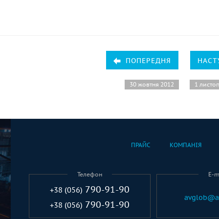
ПОПЕРЕДНЯ
НАСТ
30 жовтня 2012
1 листо
ПРАЙС
КОМПАНІЯ
Телефон
E-m
790-91-90
+38 (056)
avglob@a
790-91-90
+38 (056)