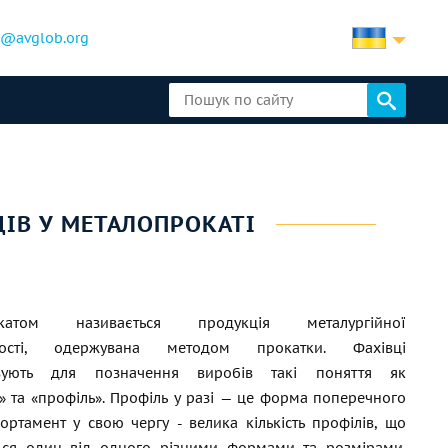
b@avglob.org
ДІВ У МЕТАЛОПРОКАТІ
окатом називається продукція металургійної
вості, одержувана методом прокатки. Фахівці
овують для позначення виробів такі поняття як
» та «профіль». Профіль у разі — це форма поперечного
Сортамент у свою чергу - велика кількість профілів, що