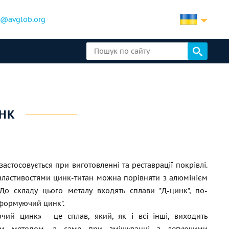
b@avglob.org
ИНК
застосовується при виготовленні та реставрації покрівлі.
властивостями цинк-титан можна порівняти з алюмінієм
До складу цього металу входять сплави "Д-цинк", по-
формуючий цинк".
чий цинк» - це сплав, який, як і всі інші, виходить