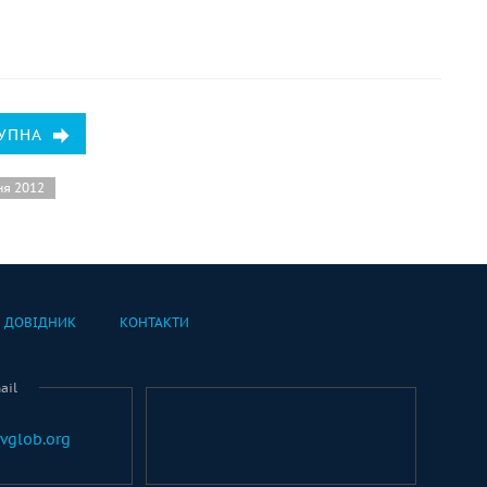
УПНА
ня 2012
ДОВІДНИК
КОНТАКТИ
ail
vglob.org