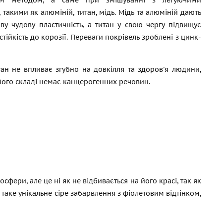
им методом, а саме при змішуванні з легуючими
 такими як алюміній, титан, мідь. Мідь та алюміній дають
ву чудову пластичність, а титан у свою чергу підвищує
 стійкість до корозії. Переваги покрівель зроблені з цинк-
тан не впливає згубно на довкілля та здоров'я людини,
 його складі немає канцерогенних речовин.
ери, але це ні як не відбивається на його красі, так як
таке унікальне сіре забарвлення з фіолетовим відтінком,