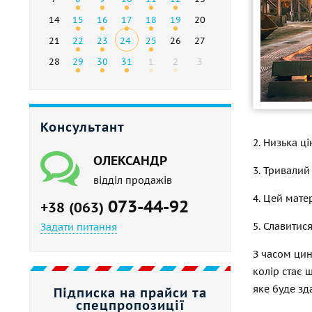
14
15
16
17
18
19
20
21
22
23
24
25
26
27
28
29
30
31
1
2
3
Консультант
2. Низька ц
ОЛЕКСАНДР
3. Тривалий
відділ продажів
4. Цей мате
073-44-92
+38 (063)
5. Славитис
Задати питання
З часом цин
колір стає 
яке буде зд
Підписка на прайси та
спецпропозиції