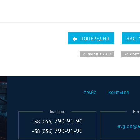
ПОПЕРЕДНЯ
НАСТ
23 жовтня 2012
25 жовт
ПРАЙС
КОМПАНІЯ
Телефон
E-m
790-91-90
+38 (056)
avglob@a
790-91-90
+38 (056)