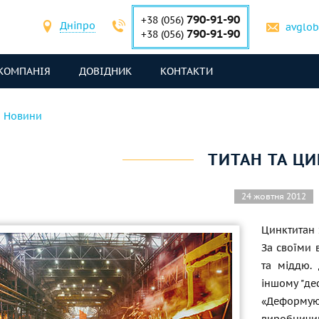
790-91-90
+38 (056)
Дніпро
avglo
790-91-90
+38 (056)
КОМПАНІЯ
ДОВІДНИК
КОНТАКТИ
Новини
ТИТАН ТА Ц
24 жовтня 2012
Цинктитан 
За своїми 
та міддю. 
іншому "де
«Деформую