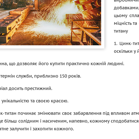
виробнич
добавками,
цьому спла
міцність та
титану
1. Цинк-ти
оскільки у
інна, що дозволяє його купити практично кожній людині.
 термін служби, приблизно 150 років.
ріал досить престижний.
я унікальністю та своєю красою.
к-титан починає змінювати своє забарвлення під впливом атмосф
ще більш солідним і насиченим, напевно, кожному сподобатися 
атне залучити і захопити кожного.