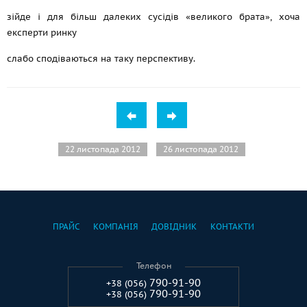
зійде і для більш далеких сусідів «великого брата», хоча
експерти ринку
слабо сподіваються на таку перспективу.
22 листопада 2012
26 листопада 2012
ПРАЙС
КОМПАНІЯ
ДОВІДНИК
КОНТАКТИ
Телефон
790-91-90
+38 (056)
790-91-90
+38 (056)