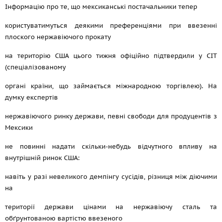
Інформацію про те, що мексиканські постачальники тепер
користуватимуться деякими преференціями при ввезенні
плоского нержавіючого прокату
на територію США цього тижня офіційно підтвердили у CIT
(спеціалізованому
органі країни, що займається міжнародною торгівлею). На
думку експертів
нержавіючого ринку держави, певні свободи для продуцентів з
Мексики
не повинні надати скільки-небудь відчутного впливу на
внутрішній ринок США:
навіть у разі невеликого демпінгу сусідів, різниця між діючими
на
території держави цінами на нержавіючу сталь та
обґрунтованою вартістю ввезеного