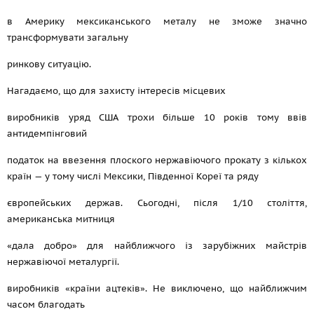
в Америку мексиканського металу не зможе значно
трансформувати загальну
ринкову ситуацію.
Нагадаємо, що для захисту інтересів місцевих
виробників уряд США трохи більше 10 років тому ввів
антидемпінговий
податок на ввезення плоского нержавіючого прокату з кількох
країн — у тому числі Мексики, Південної Кореї та ряду
європейських держав. Сьогодні, після 1/10 століття,
американська митниця
«дала добро» для найближчого із зарубіжних майстрів
нержавіючої металургії.
виробників «країни ацтеків». Не виключено, що найближчим
часом благодать