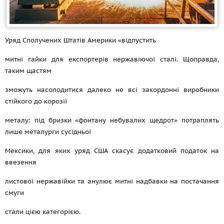
Уряд Сполучених Штатів Америки «відпустить
митні гайки для експортерів нержавіючої сталі. Щоправда,
таким щастям
зможуть насолодитися далеко не всі закордонні виробники
стійкого до корозії
металу: під бризки «фонтану небувалих щедрот» потраплять
лише металурги сусідньої
Мексики, для яких уряд США скасує додатковий податок на
ввезення
листової нержавійки та анулює митні надбавки на постачання
смуги
стали цією категорією.