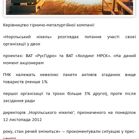
Керівництво гірничо-металургійної компанії
«Норільський нікель» розглядає питання участі своєї
організації у двох
проектах: ВАТ «РусГідро» та ВАТ «Холдинг МРСК». «На даний
момент акціонерам
ГМК належать невеликі пакети активів згаданих вище
товариств (менше 1%
першої організації та трохи більше 3% другої), проте після
засідання ради
директорів „Норільського нікелю“, призначеного на понеділок
12 листопада 2012
року, стан речей зміниться» — прокоментували ситуацію у прес-
центрі