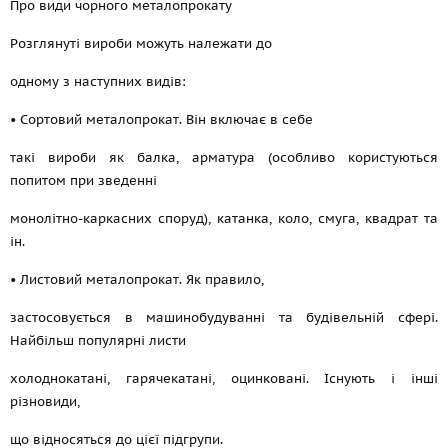
Про види чорного металопрокату
Розглянуті вироби можуть належати до
одному з наступних видів:
• Сортовий металопрокат. Він включає в себе
такі вироби як балка, арматура (особливо користуються
попитом при зведенні
монолітно-каркасних споруд), катанка, коло, смуга, квадрат та
ін.
• Листовий металопрокат. Як правило,
застосовується в машинобудуванні та будівельній сфері.
Найбільш популярні листи
холоднокатані, гарячекатані, оцинковані. Існують і інші
різновиди,
що відносяться до цієї підгрупи.