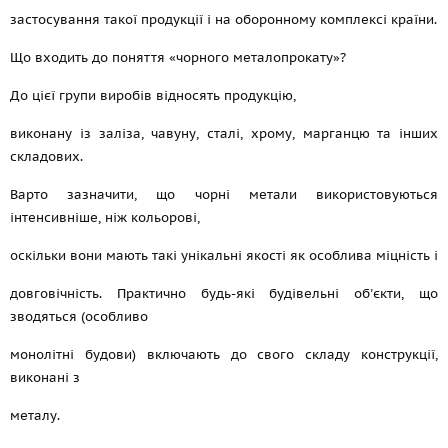
застосування такої продукції і на оборонному комплексі країни.
Що входить до поняття «чорного металопрокату»?
До цієї групи виробів відносять продукцію,
виконану із заліза, чавуну, сталі, хрому, марганцю та інших
складових.
Варто зазначити, що чорні метали використовуються
інтенсивніше, ніж кольорові,
оскільки вони мають такі унікальні якості як особлива міцність і
довговічність. Практично будь-які будівельні об'єкти, що
зводяться (особливо
монолітні будови) включають до свого складу конструкції,
виконані з
металу.