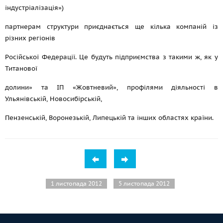
індустріалізація»)
партнерам структури приєднається ще кілька компаній із
різних регіонів
Російської Федерації. Це будуть підприємства з такими ж, як у
Титанової
долини» та ІП «Жовтневий», профілями діяльності в
Ульянівській, Новосибірській,
Пензенській, Воронезькій, Липецькій та інших областях країни.
1 листопада 2012
5 листопада 2012