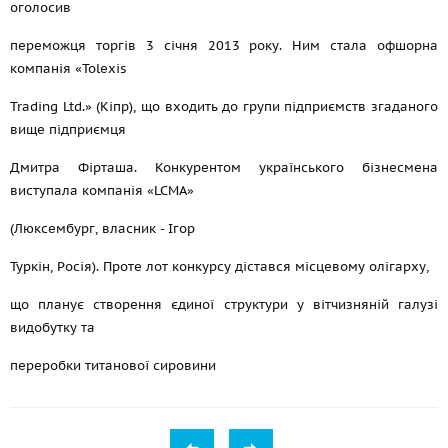
оголосив
переможця торгів 3 січня 2013 року. Ним стала офшорна
компанія «Tolexis
Trading Ltd.» (Кіпр), що входить до групи підприємств згаданого
вище підприємця
Дмитра Фірташа. Конкурентом українського бізнесмена
виступала компанія «LCMA»
(Люксембург, власник - Ігор
Туркін, Росія). Проте лот конкурсу дістався місцевому олігарху,
що планує створення єдиної структури у вітчизняній галузі
видобутку та
переробки титанової сировини