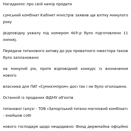
Нагадаємо: про свій намір продати
сумський комбінат Кабінет міністрів заявив ще влітку минулого
року
(відповідну ухвалу під номером 469-р було підготовлено 11
липня).
Передача титанового активу до рук приватного інвестора також
було заплановано
на минулий рік, проте відповідний конкурс із визначення
нового
власника для ПАТ «Сумихімпром» досі так і не було оголошено.
Останній із проданих ФДМУ об'єктів
титанової галузі - ТОВ «Запорізький титано-магнієвий комбінат»
- знайшов собі
нового господаря щодо нещодавно: Фонд держмайна офіційно