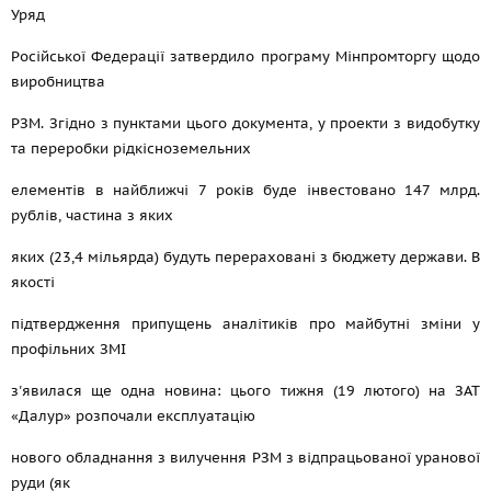
Уряд
Російської Федерації затвердило програму Мінпромторгу щодо
виробництва
РЗМ. Згідно з пунктами цього документа, у проекти з видобутку
та переробки рідкісноземельних
елементів в найближчі 7 років буде інвестовано 147 млрд.
рублів, частина з яких
яких (23,4 мільярда) будуть перераховані з бюджету держави. В
якості
підтвердження припущень аналітиків про майбутні зміни у
профільних ЗМІ
з'явилася ще одна новина: цього тижня (19 лютого) на ЗАТ
«Далур» розпочали експлуатацію
нового обладнання з вилучення РЗМ з відпрацьованої уранової
руди (як