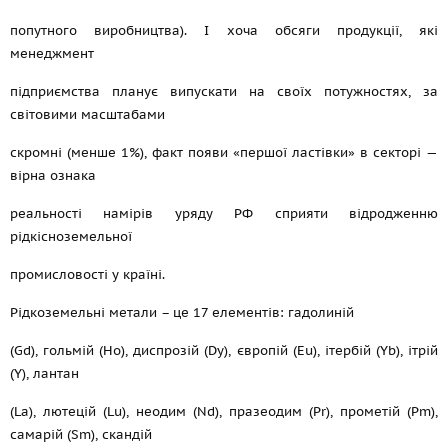
попутного виробництва). І хоча обсяги продукції, які
менеджмент
підприємства планує випускати на своїх потужностях, за
світовими масштабами
скромні (менше 1%), факт появи «першої ластівки» в секторі —
вірна ознака
реальності намірів уряду РФ сприяти відродженню
рідкісноземельної
промисловості у країні.
Рідкоземельні метали – це 17 елементів: гадолиній
(Gd), гольмій (Ho), диспрозій (Dy), європій (Eu), ітербій (Yb), ітрій
(Y), лантан
(La), лютецій (Lu), неодим (Nd), празеодим (Pr), прометій (Pm),
самарій (Sm), скандій