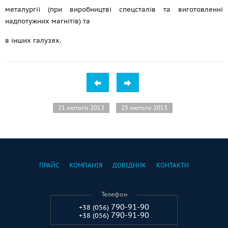
металургії (при виробництві спецсталів та виготовленні
надпотужних магнітів) та
в інших галузях.
21 лютого 2013
25 лютого 2013
ПРАЙС
КОМПАНІЯ
ДОВІДНИК
КОНТАКТИ
Телефон
790-91-90
+38 (056)
790-91-90
+38 (056)