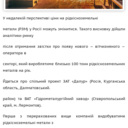
У недалекій перспективі ціни на рідкісноземельні
метали (РЗМ) у Росії можуть змінитися. Такого висновку дійшли
аналітики ринку
після отримання звістки про появу нового — вітчизняного —
оператора в
секторі, який вироблятиме близько 100 тонн рідкісноземельних
металів на рік.
Йдеться про спільний проект ЗАТ «Далур» (Росія, Курганська
область, Далматовський.
район) та ВАТ «Гідрометалургійний завод» (Ставропольський
край, м. Лермонтов).
Перша з перерахованих вище компаній видобуватиме
рідкісноземельні метали з