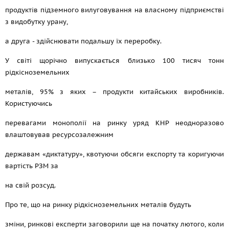
продуктів підземного вилуговування на власному підприємстві
з видобутку урану,
а друга - здійснювати подальшу їх переробку.
У світі щорічно випускається близько 100 тисяч тонн
рідкісноземельних
металів, 95% з яких – продукти китайських виробників.
Користуючись
перевагами монополії на ринку уряд КНР неодноразово
влаштовував ресурсозалежним
державам «диктатуру», квотуючи обсяги експорту та коригуючи
вартість РЗМ за
на свій розсуд.
Про те, що на ринку рідкісноземельних металів будуть
зміни, ринкові експерти заговорили ще на початку лютого, коли