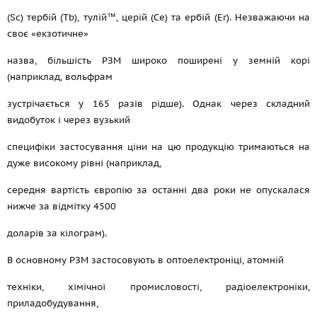
(Sc) тербій (Tb), тулій™, церій (Ce) та ербій (Er). Незважаючи на
своє «екзотичне»
назва, більшість РЗМ широко поширені у земній корі
(наприклад, вольфрам
зустрічається у 165 разів рідше). Однак через складний
видобуток і через вузький
специфіки застосування ціни на цю продукцію тримаються на
дуже високому рівні (наприклад,
середня вартість європію за останні два роки не опускалася
нижче за відмітку 4500
доларів за кілограм).
В основному РЗМ застосовують в оптоелектроніці, атомній
техніки, хімічної промисловості, радіоелектроніки,
приладобудування,