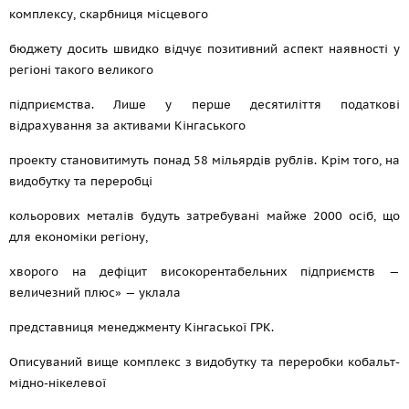
комплексу, скарбниця місцевого
бюджету досить швидко відчує позитивний аспект наявності у
регіоні такого великого
підприємства. Лише у перше десятиліття податкові
відрахування за активами Кінгаського
проекту становитимуть понад 58 мільярдів рублів. Крім того, на
видобутку та переробці
кольорових металів будуть затребувані майже 2000 осіб, що
для економіки регіону,
хворого на дефіцит високорентабельних підприємств —
величезний плюс» — уклала
представниця менеджменту Кінгаської ГРК.
Описуваний вище комплекс з видобутку та переробки кобальт-
мідно-нікелевої