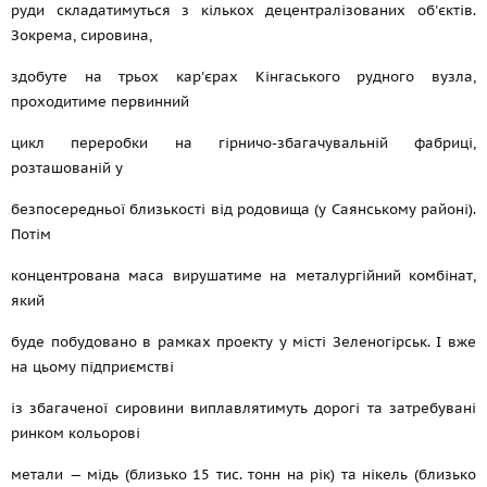
руди складатимуться з кількох децентралізованих об'єктів.
Зокрема, сировина,
здобуте на трьох кар'єрах Кінгаського рудного вузла,
проходитиме первинний
цикл переробки на гірничо-збагачувальній фабриці,
розташованій у
безпосередньої близькості від родовища (у Саянському районі).
Потім
концентрована маса вирушатиме на металургійний комбінат,
який
буде побудовано в рамках проекту у місті Зеленогірськ. І вже
на цьому підприємстві
із збагаченої сировини виплавлятимуть дорогі та затребувані
ринком кольорові
метали — мідь (близько 15 тис. тонн на рік) та нікель (близько