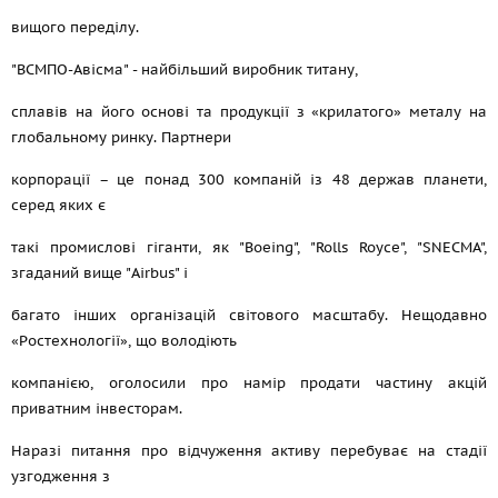
вищого переділу.
"ВСМПО-Авісма" - найбільший виробник титану,
сплавів на його основі та продукції з «крилатого» металу на
глобальному ринку. Партнери
корпорації – це понад 300 компаній із 48 держав планети,
серед яких є
такі промислові гіганти, як "Boeing", "Rolls Royce", "SNECMA",
згаданий вище "Airbus" і
багато інших організацій світового масштабу. Нещодавно
«Ростехнології», що володіють
компанією, оголосили про намір продати частину акцій
приватним інвесторам.
Наразі питання про відчуження активу перебуває на стадії
узгодження з