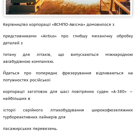
Керівництво корпорації «ВСМПО-Авісма» домовилося з
представниками «Airbus» про глибшу механічну обробку
деталей з
титану для літаків, що випускаються міжнародною
авіабудівною компанією.
Йдеться про попереднє фрезерування відливаються на
потужностях російської
корпорації заготовок для шасі повітряних суден «А-380» —
найбільших в
історії серійного літакобудування широкофюзеляжних
турбореактивних лайнерів для
пасажирських перевезень.