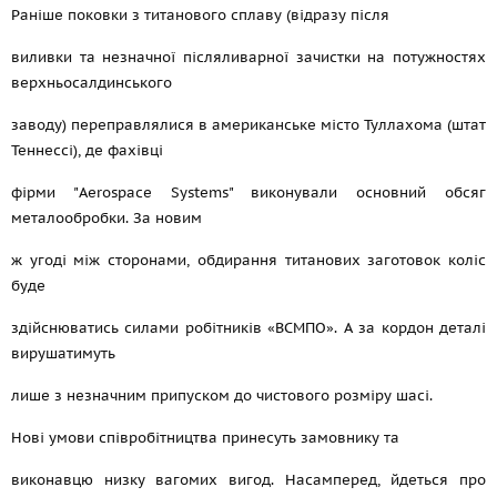
Раніше поковки з титанового сплаву (відразу після
виливки та незначної післяливарної зачистки на потужностях
верхньосалдинського
заводу) переправлялися в американське місто Туллахома (штат
Теннессі), де фахівці
фірми "Aerospace Systems" виконували основний обсяг
металообробки. За новим
ж угоді між сторонами, обдирання титанових заготовок коліс
буде
здійснюватись силами робітників «ВСМПО». А за кордон деталі
вирушатимуть
лише з незначним припуском до чистового розміру шасі.
Нові умови співробітництва принесуть замовнику та
виконавцю низку вагомих вигод. Насамперед, йдеться про