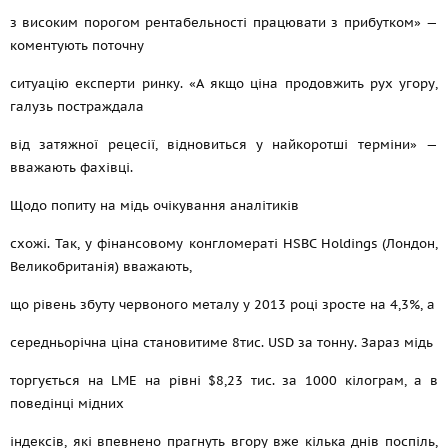
з високим порогом рентабельності працювати з прибутком» —
коментують поточну
ситуацію експерти ринку. «А якщо ціна продовжить рух угору,
галузь постраждала
від затяжної рецесії, відновиться у найкоротші терміни» —
вважають фахівці.
Щодо попиту на мідь очікування аналітиків
схожі. Так, у фінансовому конгломераті HSBC Holdings (Лондон,
Великобританія) вважають,
що рівень збуту червоного металу у 2013 році зросте на 4,3%, а
середньорічна ціна становитиме 8тис. USD за тонну. Зараз мідь
торгується на LME на рівні $8,23 тис. за 1000 кілограм, а в
поведінці мідних
індексів, які впевнено прагнуть вгору вже кілька днів поспіль,