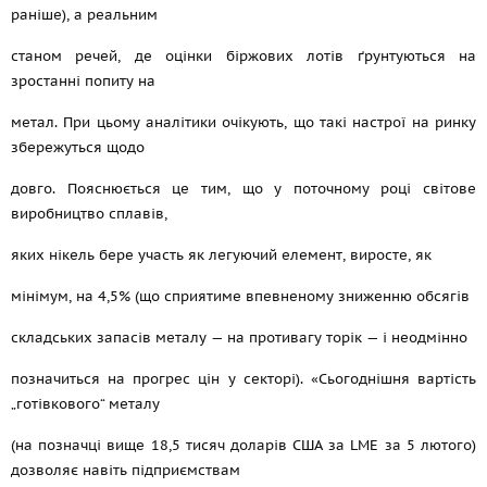
раніше), а реальним
станом речей, де оцінки біржових лотів ґрунтуються на
зростанні попиту на
метал. При цьому аналітики очікують, що такі настрої на ринку
збережуться щодо
довго. Пояснюється це тим, що у поточному році світове
виробництво сплавів,
яких нікель бере участь як легуючий елемент, виросте, як
мінімум, на 4,5% (що сприятиме впевненому зниженню обсягів
складських запасів металу — на противагу торік — і неодмінно
позначиться на прогрес цін у секторі). «Сьогоднішня вартість
„готівкового“ металу
(на позначці вище 18,5 тисяч доларів США за LME за 5 лютого)
дозволяє навіть підприємствам