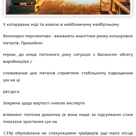
У котирувань міді та нікелю в найближчому майбутньому
безхмарні перспективи - вважають аналітики ринку кольорових
металів. Принаймні
мірою, до кінця поточного року ситуація з балансом обсягу
виробництва /
споживання цих металів сприятиме стабільному підвищенню
цін на ці
ресурси.
Зокрема щодо вартості нікелю експерти
впевнені: поточна динаміка (а вона лише за підсумками січня
показала зростання цін на
7,3%) обумовлена не спекуляціями трейдерів (що мало місце