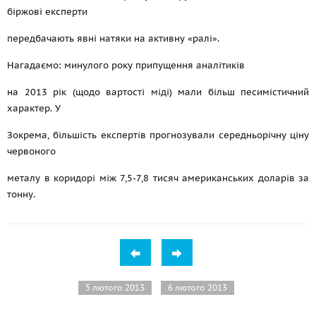
біржові експерти
передбачають явні натяки на активну «ралі».
Нагадаємо: минулого року припущення аналітиків
на 2013 рік (щодо вартості міді) мали більш песимістичний
характер. У
Зокрема, більшість експертів прогнозували середньорічну ціну
червоного
металу в коридорі між 7,5-7,8 тисяч американських доларів за
тонну.
5 лютого 2013
6 лютого 2013