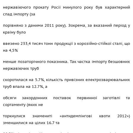
нержавіючого прокату Росії минулого року був характерний
спад імпорту (за
порівняно з даними 2011 року). Зокрема, за вказаний період у
країну було
ввезено 233,4 тисяч тонн продукції з корозійно-стійкої сталі, що
на 4,5%
менше позаторічного показника. Так частка імпорту безшовних
нержавіючих труб
скоротилася на 5.7%, кількість привізних електрозварювальних
труб впала на 12.7%, а
обсяги закордонних поставок первинної заготівлі та
сортаменту (яких не
торкнулися знамениті «антидемпінгові квоти 2012»)
зменшилися на цілих 16.7 та