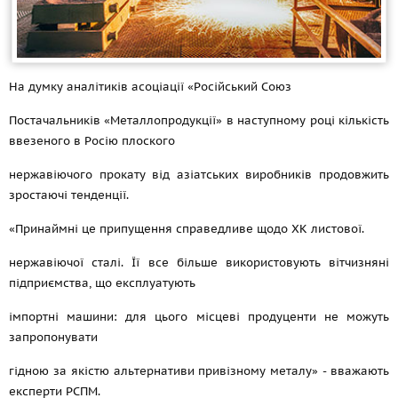
На думку аналітиків асоціації «Російський Союз
Постачальників «Металлопродукції» в наступному році кількість
ввезеного в Росію плоского
нержавіючого прокату від азіатських виробників продовжить
зростаючі тенденції.
«Принаймні це припущення справедливе щодо ХК листової.
нержавіючої сталі. Її все більше використовують вітчизняні
підприємства, що експлуатують
імпортні машини: для цього місцеві продуценти не можуть
запропонувати
гідною за якістю альтернативи привізному металу» - вважають
експерти РСПМ.