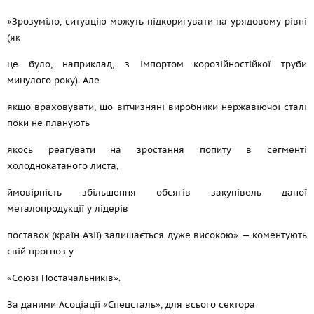
«Зрозуміло, ситуацію можуть підкоригувати на урядовому рівні
(як
це було, наприклад, з імпортом корозійностійкої труби
минулого року). Але
якщо враховувати, що вітчизняні виробники нержавіючої сталі
поки не планують
якось реагувати на зростання попиту в сегменті
холоднокатаного листа,
ймовірність збільшення обсягів закупівель даної
металопродукції у лідерів
поставок (країн Азії) залишається дуже високою» — коментують
свій прогноз у
«Союзі Постачальників».
За даними Асоціації «Спецсталь», для всього сектора