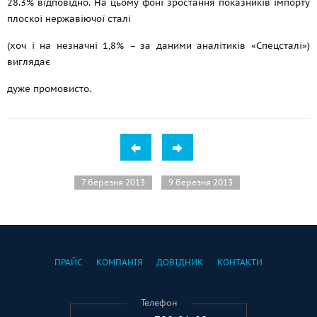
28.3% відповідно. На цьому фоні зростання показників імпорту
плоскої нержавіючої сталі
(хоч і на незначні 1,8% – за даними аналітиків «Спецсталі»)
виглядає
дуже промовисто.
7 березня 2013
9 березня 2013
ПРАЙС
КОМПАНІЯ
ДОВІДНИК
КОНТАКТИ
Телефон