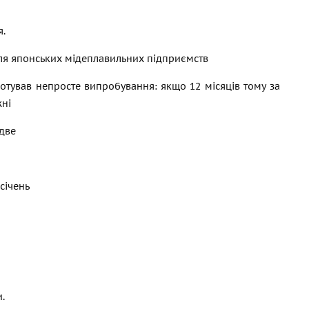
.
ля японських мідеплавильних підприємств
готував непросте випробування: якщо 12 місяців тому за
жні
едве
січень
.