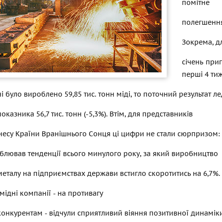
помітне
полегшення
Зокрема, д
січень при
перші 4 ти
ні було вироблено 59,85 тис. тонн міді, то поточний результат л
оказника 56,7 тис. тонн (-5,3%). Втім, для представників
несу Країни Вранішнього Сонця ці цифри не стали сюрпризом: 
лював тенденції всього минулого року, за який виробництво
еталу на підприємствах держави встигло скоротитись на 6,7%.
 мідні компанії - на противагу
конкурентам - відчули сприятливий віяння позитивної динаміки