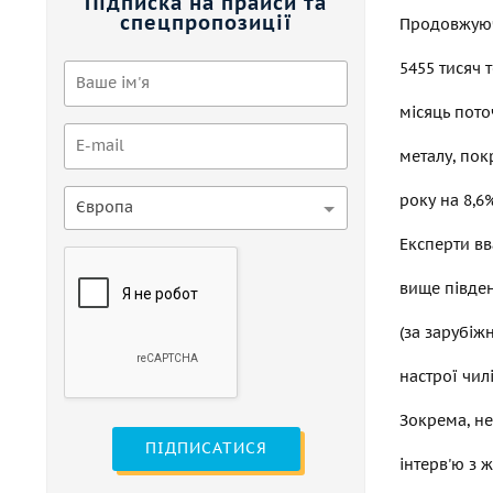
Підписка на прайси та
спецпропозиції
Продовжуючи
5455 тисяч 
місяць пото
металу, пок
року на 8,6%
Європа
Експерти вв
вище півде
(за зарубіж
настрої чил
Зокрема, не
ПІДПИСАТИСЯ
інтерв'ю з 