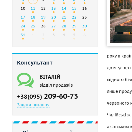
10
11
12
13
14
15
16
17
18
19
20
21
22
23
24
25
26
27
28
29
30
31
1
2
3
4
5
6
року в краї
Консультант
дотягує до п
ВІТАЛІЙ
мідного біз
відділ продажів
лише продуб
209-60-73
+38(095)
червоного м
Задати питання
Чилійські ж
азіатським 