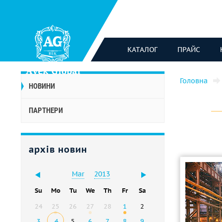
КАТАЛОГ
ПРАЙС
Головна
НОВИНИ
ПАРТНЕРИ
архів новин
Mar
2013
Su
Mo
Tu
We
Th
Fr
Sa
24
25
26
27
28
1
2
3
4
5
6
7
8
9