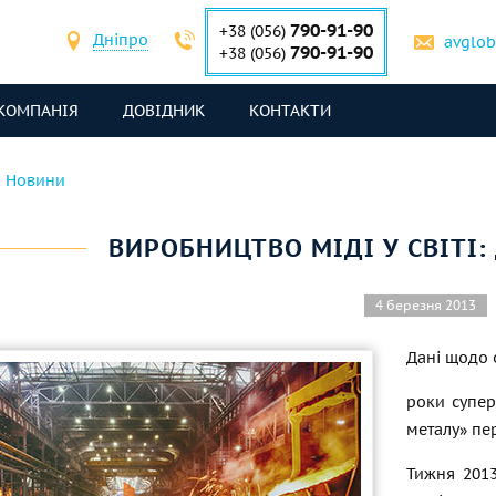
790-91-90
+38 (056)
Дніпро
avglo
790-91-90
+38 (056)
КОМПАНІЯ
ДОВІДНИК
КОНТАКТИ
Новини
ВИРОБНИЦТВО МІДІ У СВІТІ:
4 березня 2013
Дані щодо 
роки супер
металу» пе
Тижня 2013