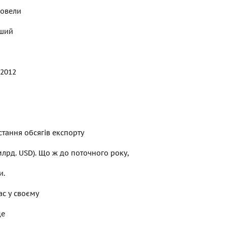
ровели
рший
 2012
тання обсягів експорту
млрд. USD). Що ж до поточного року,
и.
с у своєму
де