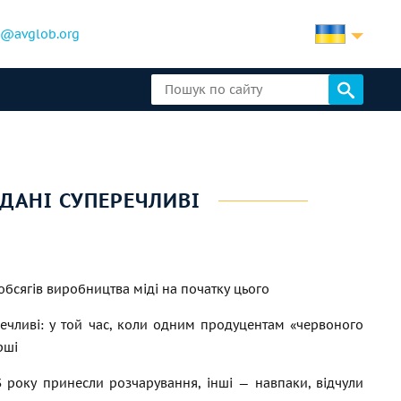
b@avglob.org
 ДАНІ СУПЕРЕЧЛИВІ
обсягів виробництва міді на початку цього
ечливі: у той час, коли одним продуцентам «червоного
рші
 року принесли розчарування, інші — навпаки, відчули