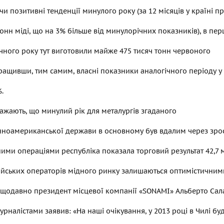
 позитивні тенденції минулого року (за 12 місяців у країні п
тонн міді, що на 3% більше від минулорічних показників), в пе
чного року тут виготовили майже 475 тисяч тонн червоного
ращивши, тим самим, власні показники аналогічного періоду у
.
ажають, що минулий рік для металургів згаданого
нноамериканської держави в основному був вдалим через зрос
ними операціями республіка показала торговий результат 42,7 
ійських операторів мідного ринку залишаються оптимістичним
щодавно президент місцевої компанії «SONAMI» Альберто Сала
журналістами заявив: «На наші очікування, у 2013 році в Чилі бу