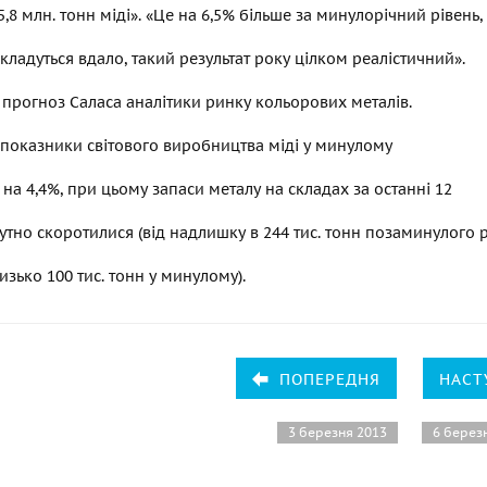
,8 млн. тонн міді». «Це на 6,5% більше за минулорічний рівень, 
кладуться вдало, такий результат року цілком реалістичний».
прогноз Саласа аналітики ринку кольорових металів.
показники світового виробництва міді у минулому
 на 4,4%, при цьому запаси металу на складах за останні 12
чутно скоротилися (від надлишку в 244 тис. тонн позаминулого 
изько 100 тис. тонн у минулому).
ПОПЕРЕДНЯ
НАСТ
3 березня 2013
6 берез