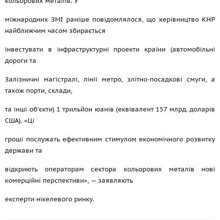
кольорових металів. У
міжнародних ЗМІ раніше повідомлялося, що керівництво КНР
найближчим часом збирається
інвестувати в інфраструктурні проекти країни (автомобільні
дороги та
Залізничні магістралі, лінії метро, злітно-посадкові смуги, а
також порти, склади,
та інші об'єкти) 1 трильйон юанів (еквівалент 157 млрд. доларів
США). «Ці
гроші послужать ефективним стимулом економічного розвитку
держави та
відкриють операторам сектора кольорових металів нові
комерційні перспективи», — заявляють
експерти нікелевого ринку.