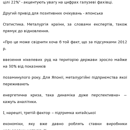
цілі 22%" - акцентують увагу на цифрах галузеві фахівці.
Другий привід для позитивних очікувань - японська
Статистика. Металургія країни, за словами експертів, також
прямує до відновлення.
«Про це може свідчити хоча б той факт, що за підсумками 2012
р.
ввезення нікелевих руд на територію держави зросло майже
на 30% від показників
позаминулого року. Для Японії, металургійні підприємства якої
переживають
енергетична криза, така динаміка дуже перспективна» —
кажуть аналітики.
І, нарешті, третій фактор – підтримка китайської
економіки, яку вже давно роблять ставки виробники