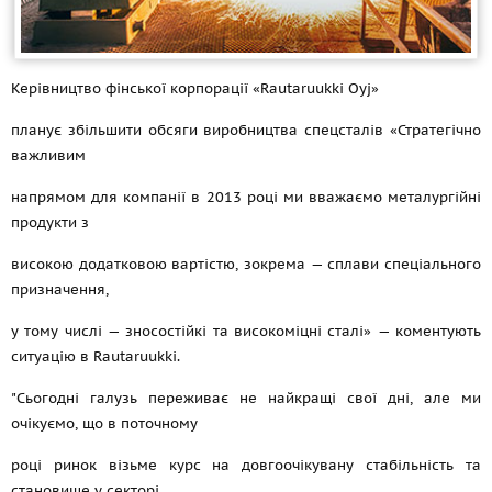
Керівництво фінської корпорації «Rautaruukki Oyj»
планує збільшити обсяги виробництва спецсталів «Стратегічно
важливим
напрямом для компанії в 2013 році ми вважаємо металургійні
продукти з
високою додатковою вартістю, зокрема — сплави спеціального
призначення,
у тому числі — зносостійкі та високоміцні сталі» — коментують
ситуацію в Rautaruukki.
"Сьогодні галузь переживає не найкращі свої дні, але ми
очікуємо, що в поточному
році ринок візьме курс на довгоочікувану стабільність та
становище у секторі