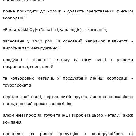
почне приходити до норми" - додають представники фінської
корпорації.
«Rautaruukki Oyj» (Гельсінкі, Фінляндія) — компанія,
заснована у 1960 році. Її основний напрямок діяльності -
виробництво металургійної
продукції з простого металу (у тому числі з різними
покриттями), спецсталей
та кольорових металів. У продуктовій лінійці корпорації -
трубопрокат з
нержавіючої сталі, нержавіючий пруток, листова нержавіюча
сталь, плоский прокат з алюмінію,
алюмінієві профілі, труби та інші вироби із цього металу. Також
компанія
поставляє на ринок продукцію з конструкційних та