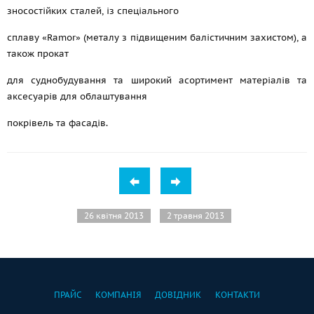
зносостійких сталей, із спеціального
сплаву «Ramor» (металу з підвищеним балістичним захистом), а
також прокат
для суднобудування та широкий асортимент матеріалів та
аксесуарів для облаштування
покрівель та фасадів.
26 квітня 2013
2 травня 2013
ПРАЙС
КОМПАНІЯ
ДОВІДНИК
КОНТАКТИ