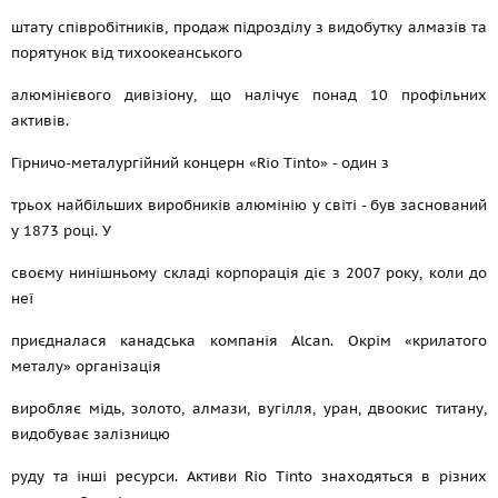
штату співробітників, продаж підрозділу з видобутку алмазів та
порятунок від тихоокеанського
алюмінієвого дивізіону, що налічує понад 10 профільних
активів.
Гірничо-металургійний концерн «Rio Tinto» - один з
трьох найбільших виробників алюмінію у світі - був заснований
у 1873 році. У
своєму нинішньому складі корпорація діє з 2007 року, коли до
неї
приєдналася канадська компанія Alcan. Окрім «крилатого
металу» організація
виробляє мідь, золото, алмази, вугілля, уран, двоокис титану,
видобуває залізницю
руду та інші ресурси. Активи Rio Tinto знаходяться в різних