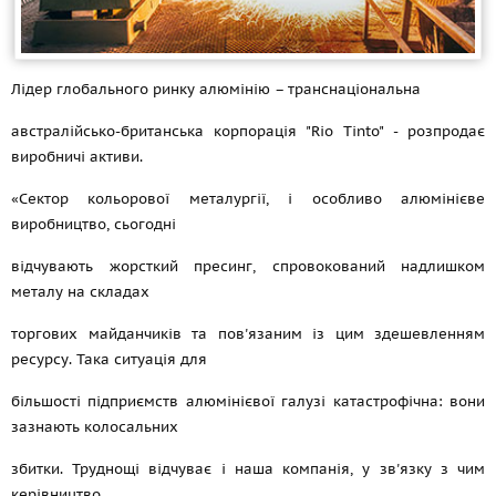
Лідер глобального ринку алюмінію – транснаціональна
австралійсько-британська корпорація "Rio Tinto" - розпродає
виробничі активи.
«Сектор кольорової металургії, і особливо алюмінієве
виробництво, сьогодні
відчувають жорсткий пресинг, спровокований надлишком
металу на складах
торгових майданчиків та пов'язаним із цим здешевленням
ресурсу. Така ситуація для
більшості підприємств алюмінієвої галузі катастрофічна: вони
зазнають колосальних
збитки. Труднощі відчуває і наша компанія, у зв'язку з чим
керівництво