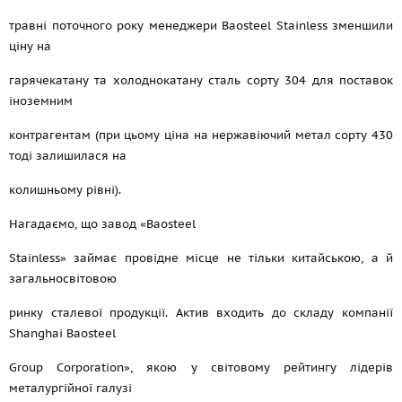
травні поточного року менеджери Baosteel Stainless зменшили
ціну на
гарячекатану та холоднокатану сталь сорту 304 для поставок
іноземним
контрагентам (при цьому ціна на нержавіючий метал сорту 430
тоді залишилася на
колишньому рівні).
Нагадаємо, що завод «Baosteel
Stainless» займає провідне місце не тільки китайською, а й
загальносвітовою
ринку сталевої продукції. Актив входить до складу компанії
Shanghai Baosteel
Group Corporation», якою у світовому рейтингу лідерів
металургійної галузі