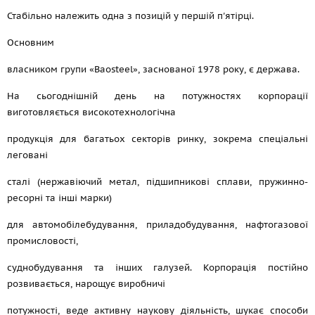
Стабільно належить одна з позицій у першій п'ятірці.
Основним
власником групи «Baosteel», заснованої 1978 року, є держава.
На сьогоднішній день на потужностях корпорації
виготовляється високотехнологічна
продукція для багатьох секторів ринку, зокрема спеціальні
леговані
сталі (нержавіючий метал, підшипникові сплави, пружинно-
ресорні та інші марки)
для автомобілебудування, приладобудування, нафтогазової
промисловості,
суднобудування та інших галузей. Корпорація постійно
розвивається, нарощує виробничі
потужності, веде активну наукову діяльність, шукає способи