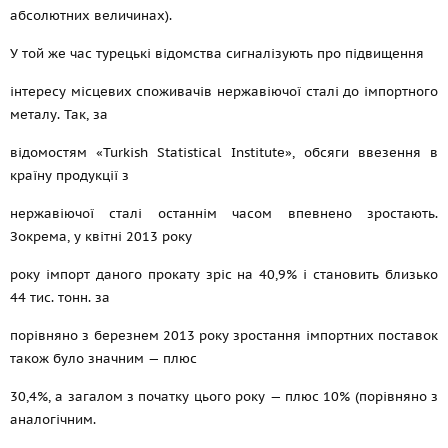
абсолютних величинах).
У той же час турецькі відомства сигналізують про підвищення
інтересу місцевих споживачів нержавіючої сталі до імпортного
металу. Так, за
відомостям «Turkish Statistical Institute», обсяги ввезення в
країну продукції з
нержавіючої сталі останнім часом впевнено зростають.
Зокрема, у квітні 2013 року
року імпорт даного прокату зріс на 40,9% і становить близько
44 тис. тонн. за
порівняно з березнем 2013 року зростання імпортних поставок
також було значним — плюс
30,4%, а загалом з початку цього року — плюс 10% (порівняно з
аналогічним.