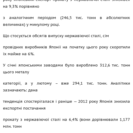
на 9,3% порівняно
з аналогічним періодом (246,5 тис. тонн в абсолютних
величинах) у минулому році.
Що стосується обсягів випуску нержавіючої сталі, сім
провідних виробників Японії на початку цього року скоротили
їх майже на 6%.
У січні японськими заводами було вироблено 312,6 тис. тонн
цього металу
категорії, а у лютому – вже 294,1 тис. тонн. Аналітики
зазначають: дана
тенденція спостерігалася і раніше — 2012 року Японія знизила
експортні постачання
прокату з нержавіючої сталі на 6,4% (вони дорівнювали 1,177
млн. тонн