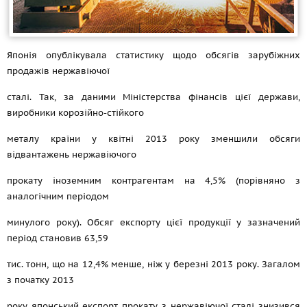
Японія опублікувала статистику щодо обсягів зарубіжних
продажів нержавіючої
сталі. Так, за даними Міністерства фінансів цієї держави,
виробники корозійно-стійкого
металу країни у квітні 2013 року зменшили обсяги
відвантажень нержавіючого
прокату іноземним контрагентам на 4,5% (порівняно з
аналогічним періодом
минулого року). Обсяг експорту цієї продукції у зазначений
період становив 63,59
тис. тонн, що на 12,4% менше, ніж у березні 2013 року. Загалом
з початку 2013
року японський експорт прокату з нержавіючої сталі знизився