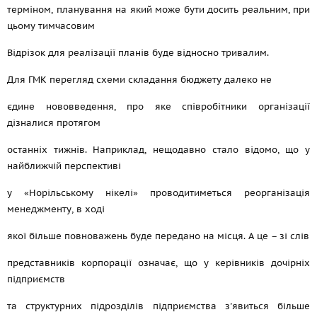
терміном, планування на який може бути досить реальним, при
цьому тимчасовим
Відрізок для реалізації планів буде відносно тривалим.
Для ГМК перегляд схеми складання бюджету далеко не
єдине нововведення, про яке співробітники організації
дізналися протягом
останніх тижнів. Наприклад, нещодавно стало відомо, що у
найближчій перспективі
у «Норільському нікелі» проводитиметься реорганізація
менеджменту, в ході
якої більше повноважень буде передано на місця. А це – зі слів
представників корпорації означає, що у керівників дочірніх
підприємств
та структурних підрозділів підприємства з'явиться більше