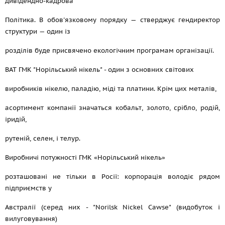
дивідендно-кадрова
Політика. В обов'язковому порядку — стверджує гендиректор
структури — один із
розділів буде присвячено екологічним програмам організації.
ВАТ ГМК "Норільський нікель" - один з основних світових
виробників нікелю, паладію, міді та платини. Крім цих металів,
асортимент компанії значаться кобальт, золото, срібло, родій,
іридій,
рутеній, селен, і телур.
Виробничі потужності ГМК «Норільський нікель»
розташовані не тільки в Росії: корпорація володіє рядом
підприємств у
Австралії (серед них - "Norilsk Nickel Cawse" (видобуток і
вилуговування)