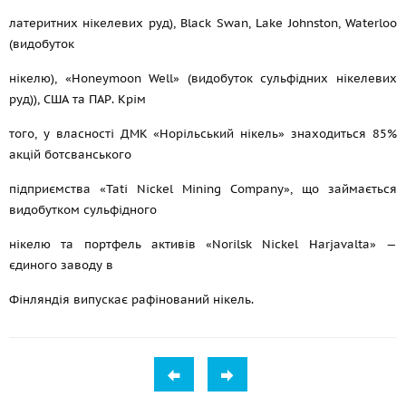
латеритних нікелевих руд), Black Swan, Lake Johnston, Waterloo
(видобуток
нікелю), «Honeymoon Well» (видобуток сульфідних нікелевих
руд)), США та ПАР. Крім
того, у власності ДМК «Норільський нікель» знаходиться 85%
акцій ботсванського
підприємства «Tati Nickel Mining Company», що займається
видобутком сульфідного
нікелю та портфель активів «Norilsk Nickel Harjavalta» —
єдиного заводу в
Фінляндія випускає рафінований нікель.