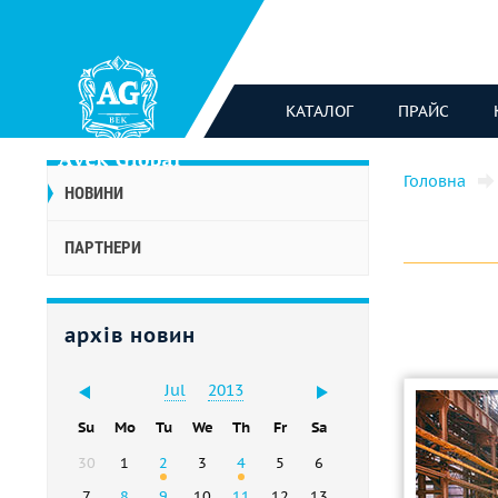
КАТАЛОГ
ПРАЙС
Головна
НОВИНИ
ПАРТНЕРИ
архів новин
Jul
2013
Su
Mo
Tu
We
Th
Fr
Sa
30
1
2
3
4
5
6
7
8
9
10
11
12
13