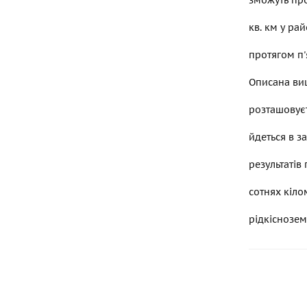
зможуть про
кв. км у ра
протягом п'
Описана ви
розташовуєт
йдеться в з
результатів
сотнях кіло
рідкіснозем