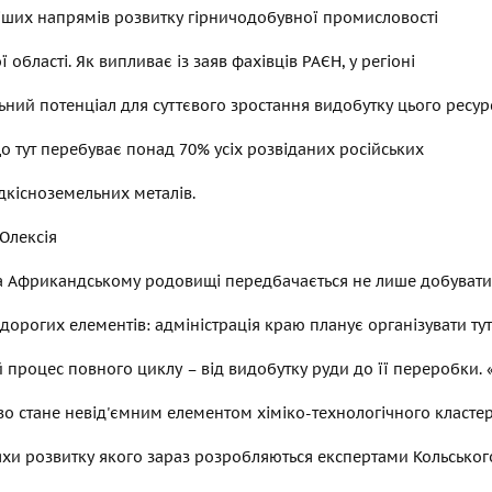
іших напрямів розвитку гірничодобувної промисловості
 області. Як випливає із заяв фахівців РАЄН, у регіоні
льний потенціал для суттєвого зростання видобутку цього ресур
що тут перебуває понад 70% усіх розвіданих російських
дкісноземельних металів.
Олексія
на Африкандському родовищі передбачається не лише добувати
дорогих елементів: адміністрація краю планує організувати тут
процес повного циклу – від видобутку руди до її переробки. 
о стане невід'ємним елементом хіміко-технологічного класте
яхи розвитку якого зараз розробляються експертами Кольськог