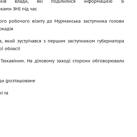
ників влади, які поділилися інформацією зі
иками ЗМІ під час
ого робочого візиту до Мурманська заступника голови
ркадія
, який зустрічався з першим заступником губернатора
ї області
 Тюкавіним. На діловому заході сторони обговорювали
ди (розташоване
і та