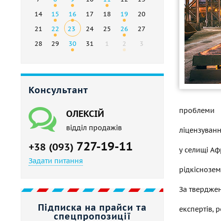
14
15
16
17
18
19
20
21
22
23
24
25
26
27
28
29
30
31
1
2
3
Консультант
проблеми
ОЛЕКСІЙ
відділ продажів
ліцензуван
727-19-11
+38 (093)
у селищі Аф
Задати питання
рідкіснозем
За твердже
Підписка на прайси та
експертів, 
спецпропозиції