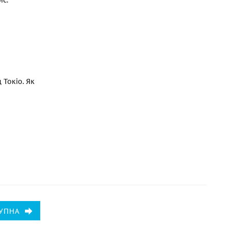
ис.
 Токіо. Як
УПНА