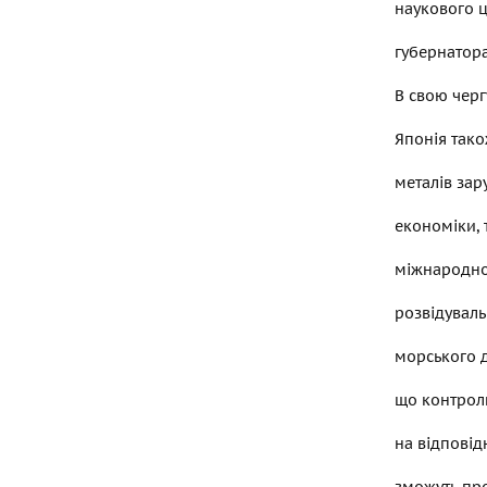
наукового ц
губернатора
В свою черг
Японія тако
металів зар
економіки, 
міжнародної
розвідуваль
морського д
що контрол
на відповід