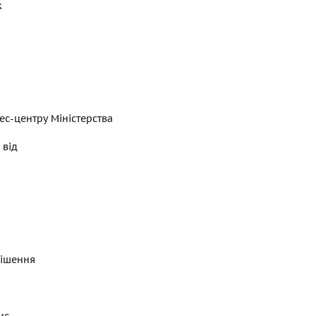
к
ес-центру Міністерства
 від
рішення