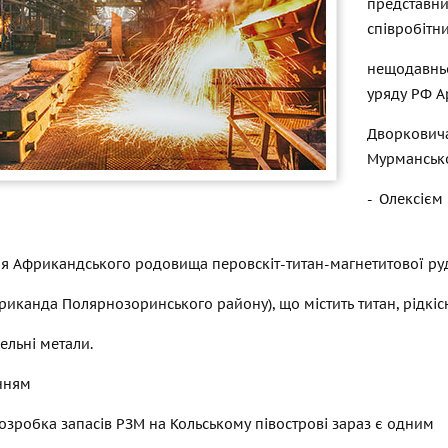
представ
співробітн
нещодавнь
уряду РФ А
Дворковича
Мурмансько
- Олексієм
ня Африкандського родовища перовскіт-титан-магнетитової ру
риканда Полярнозоринського району), що містить титан, рідкісн
ельні метали.
нням
розробка запасів РЗМ на Кольському півострові зараз є одним