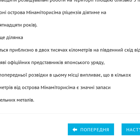
водити розвідувальні роботи на території площею близько 3 т
йоні острова Мінаміторисіма (ліцензія діятиме на
ятнадцяти років).
ще ділянка
ься приблизно в двох тисячах кілометрів на південний схід від
аяві офіційних представників японського уряду,
 попередньої розвідки в цьому місці випливає, що в кількох
метрів від острова Мінаміторисіма є значні запаси
ельних металів.
ПОПЕРЕДНЯ
НАСТ