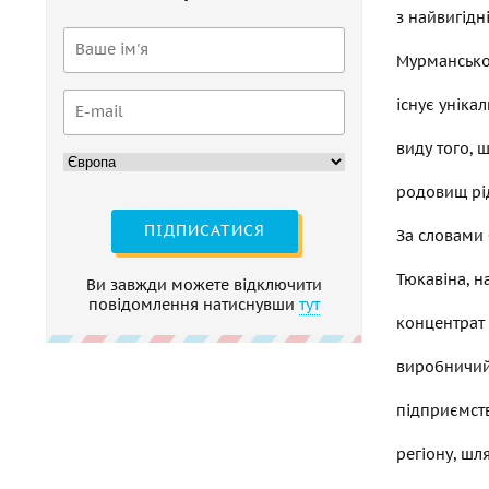
з найвигідн
Мурманської
існує уніка
виду того, 
родовищ рі
ПІДПИСАТИСЯ
За словами 
Тюкавіна, 
Ви завжди можете відключити
повідомлення натиснувши
тут
концентрат 
виробничий 
підприємств
регіону, шл