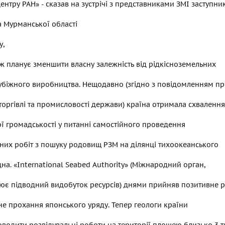
ентру РАН» - сказав на зустрічі з представниками ЗМІ заступни
 Мурманської області
у,
ж планує зменшити власну залежність від рідкісноземельних
убіжного виробництва. Нещодавно (згідно з повідомленням пр
торгівлі та промисловості держави) країна отримала схвалення
 громадськості у питанні самостійного проведення
них робіт з пошуку родовищ РЗМ на ділянці тихоокеанського
на. «International Seabed Authority» (Міжнародний орган,
ює підводний видобуток ресурсів) днями прийняв позитивне 
не прохання японського уряду. Тепер геологи країни