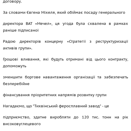
договору.
За словами Євгена Міхеля, який обіймає посаду генерального
директора ВАТ «Мечел», ця угода була схвалена в рамках
раніше підписаної
Радою директорів концерну «Стратегії з реструктуризації
активів групи».
Грошові вливання, які будуть отримані від цього контракту,
допоможуть
зменшити боргове навантаження організації та забезпечать
безперебійне
фінансування пріоритетних напрямів розвитку групи
Нагадаємо, що "Тихвінський феросплавний завод" - це
підприємство, здатне виробляти до 120 тис. тонн на рік
високовуглецевого