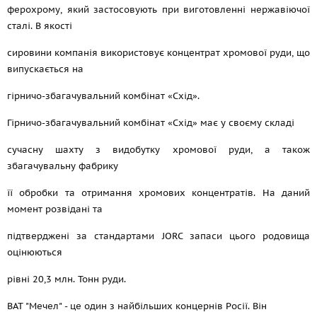
ферохрому, який застосовують при виготовленні нержавіючої
сталі. В якості
сировини компанія використовує концентрат хромової руди, що
випускається на
гірничо-збагачувальний комбінат «Схід».
Гірничо-збагачувальний комбінат «Схід» має у своєму складі
сучасну шахту з видобутку хромової руди, а також
збагачувальну фабрику
її обробки та отримання хромових концентратів. На даний
момент розвідані та
підтверджені за стандартами JORC запаси цього родовища
оцінюються
рівні 20,3 млн. Тонн руди.
ВАТ "Мечел" - це один з найбільших концернів Росії. Він