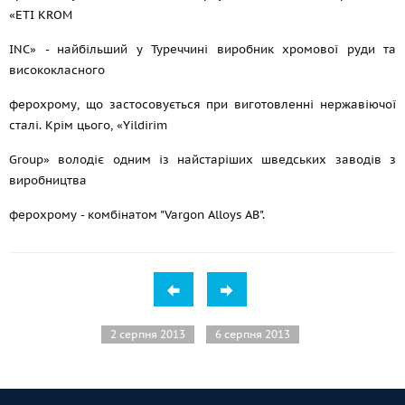
«ETI KROM
INC» - найбільший у Туреччині виробник хромової руди та
висококласного
ферохрому, що застосовується при виготовленні нержавіючої
сталі. Крім цього, «Yildirim
Group» володіє одним із найстаріших шведських заводів з
виробництва
ферохрому - комбінатом "Vargon Alloys AB".
2 серпня 2013
6 серпня 2013