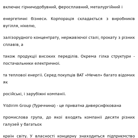
включає гірничодобувний, феросплавний, металургійний і
енергетичні бізнеси. Корпорація складається з виробників
вугілля, нікелю,
залізорудного концентрату, нержавіючої сталі, прокату з різних
сплавів, а
також продукції високих переділів. Окрема гілка структури -
постачальники електричної.
та теплової енергії. Серед покупців ВАТ «Мечел» багато відомих
як
російські, і зарубіжні компанії.
Yildirim Group (Туреччина) - це приватна диверсифікована
промислова група, до якої входять компанії десяти різних
галузей у багатьох
країн світу. У власності концерну знаходиться підприємство