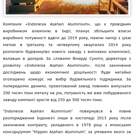
Компанія «Indonesia Asahan Aluminium», що є провідним
виробником алюмінію в Індії, планує збільшити власні
виробничі потужності вдвічі до 2019 року, маючи намір з цією
метою в третьому та четвертому кварталах 2014 року
розпочати будівництво нового заводу з виплавки алюмінію1,
вклавши в доларів. За словами Вінарді Суното, директора з
розвитку «Indonesia Asahan Aluminium», після закінчення
досліджень щодо економічної доцільності буде негайно
оголошено конкурс на вибір будівельного підрядника. За
попередніми даними, проектований завод повинен випускати
200 тисяч тонн металу на рік, потужність же вже побудованого
заводу компанії зросте від 250 до 300 тисяч тонн.
"Indonesia Asahan Aluminium" повернувся в повне
розпорядження Індонезії лише в листопаді 2013 року після
закінчення контракту, укладеного в 1978 році з японським
консорціумом "Nippon Asahan Aluminum", за умовами якого за