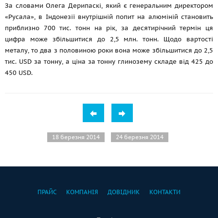
За словами Олега Дерипаскі, який є генеральним директором
«Русала», в Індонезії внутрішній попит на алюміній становить
приблизно 700 тис. тонн на рік, за десятирічний термін ця
цифра може збільшитися до 2,5 млн. тонн. Щодо вартості
металу, то два з половиною роки вона може збільшитися до 2,5
тис. USD за тонну, а ціна за тонну глинозему складе від 425 до
450 USD.
18 березня 2014
24 березня 2014
ПРАЙС
КОМПАНІЯ
ДОВІДНИК
КОНТАКТИ