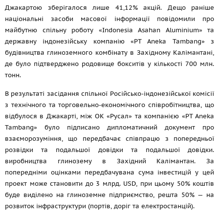
Джакартою зберігалося лише 41,12% акцій. Дещо раніше
національні засоби масової інформації повідомили про
майбутню спільну роботу «Indonesia Asahan Aluminium» та
державну індонезійську компанію «PT Aneka Tambang» з
будівництва глиноземного комбінату в Західному Калімантані,
де було підтверджено родовище бокситів у кількості 700 млн.
тонн.
В результаті засідання спільної Російсько-індонезійської комісії
з технічного та торговельно-економічного співробітництва, що
відбулося в Джакарті, між ОК «Русал» та компанією «PT Aneka
Tambang» було підписано дипломатичний документ про
взаєморозуміння, що передбачає співпрацю з попередньої
розвідки та подальшої довідки та подальшої довідки.
виробництва глинозему в Західний Калімантан. За
попередніми оцінками передбачувана сума інвестицій у цей
проект може становити до 3 млрд. USD, при цьому 50% коштів
буде виділено на глиноземне підприємство, решта 50% — на
розвиток інфраструктури (портів, доріг та електростанцій).