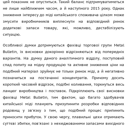
цей показник не опуститься. Такий баланс підтримуватиметься
не лише найближчим часом, а й наступного 2015 року. Однак
зниження інтересу до міді китайського споживача цілком може
змусити виробничників виплеснути на відповідний ринок
додаткові запаси товару, які, можливо, дестабілізують
ситуацію.
Особливої думки дотримуються фахівці торгової групи Metal
Bulletin, їх висновки докорінно відрізняються від попередніх
варіантів. На думку даного аналітичного відділу, поступовий
спад попиту на мідну продукцію та активне зниження ціни на
подібний матеріал зруйнує не тільки ринок міді, а й негативно
позначиться на постачанні концентратів. Причому досить
короткий часовий відрізок, подібні коливання, торкнуться весь
ланцюг виробництва і поставок. Підкріплюють свої висновки
фахівці Metal Bulletin, тим фактом, що багато здобувачів
китайської міді планують призупинити розробки відповідних
родовищ у зв'язку з тим, що подібний процес припинить
приносити прибуток. У свою чергу, плавильні цехи отримають
суттєві збитки, пов'язані з нехеджованими запасами вихідного