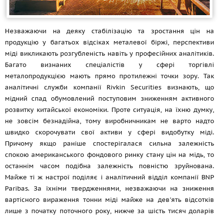
Незважаючи на деяку стабілізацію та зростання цін на
продукцію у багатьох відсіках металевої біржі, перспективи
міді викликають розгубленість навіть у професійних аналітиків.
Багато визнаних спеціалістів у сфері торгівлі
металопродукцією мають прямо протилежні точки зору. Так
аналітичні служби компанії Rivkin Securities визнають, що
мідний спад обумовлений поступовим зниженням активного
розвитку китайської економіки. Проте ситуація, на їхню думку,
не зовсім безнадійна, тому виробничникам не варто надто
швидко скорочувати свої активи у сфері видобутку міді.
Причому якщо раніше спостерігалася сильна залежність
спокою американського фондового ринку стану цін на мідь, то
останнім часом подібна залежність повністю зруйнована.
Майже ті ж настрої поділяє і аналітичний відділ компанії BNP
Paribas. За їхніми твердженнями, незважаючи на зниження
вартісного вираження тонни міді майже на дев'ять відсотків
лише з початку поточного року, нижче за шість тисяч доларів