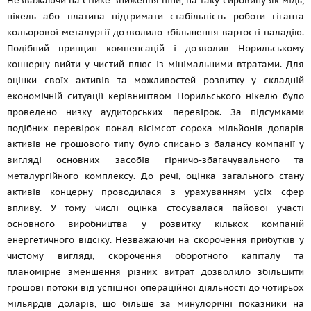
Незважаючи на стійке зниження ціни, на таку сировину як мідь,
нікель або платина підтримати стабільність роботи гіганта
кольорової металургії дозволило збільшення вартості паладію.
Подібний принцип компенсацій і дозволив Норильському
концерну вийти у чистий плюс із мінімальними втратами. Для
оцінки своїх активів та можливостей розвитку у складній
економічній ситуації керівництвом Норильського нікелю було
проведено низку аудиторських перевірок. За підсумками
подібних перевірок понад вісімсот сорока мільйонів доларів
активів не грошового типу було списано з балансу компанії у
вигляді основних засобів гірничо-збагачувального та
металургійного комплексу. До речі, оцінка загального стану
активів концерну проводилася з урахуванням усіх сфер
впливу. У тому числі оцінка стосувалася пайової участі
основного виробництва у розвитку кількох компаній
енергетичного відсіку. Незважаючи на скорочення прибутків у
чистому вигляді, скорочення оборотного капіталу та
планомірне зменшення різних витрат дозволило збільшити
грошові потоки від успішної операційної діяльності до чотирьох
мільярдів доларів, що більше за минулорічні показники на