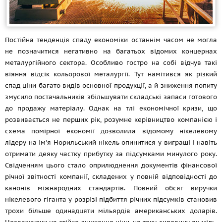
Постійна тенденція спаду економіки останнім часом не могла
не позначитися негативно на багатьох відомих концернах
металургійного сектора. Особливо гостро на собі відчув такі
віяння відсік кольорової металургії. Тут намітився як різкий
спад ціни багато видів основної продукції, а й зниження попиту
змусило постачальників збільшувати складські запаси готового
до продажу матеріалу. Однак на тлі економічної кризи, що
розвивається не перших рік, розумне керівництво компанією і
схема помірної економії дозволила відомому нікелевому
лідеру на ім'я Норильський нікель опинитися у виграші і навіть
отримати деяку частку прибутку за підсумками минулого року.
Свідченням цього стало оприлюднення документів фінансової
річної звітності компанії, складених у повній відповідності до
канонів міжнародних стандартів. Повний обсяг виручки
нікелевого гіганта у розрізі підбиття річних підсумків становив
трохи більше одинадцяти мільярдів американських доларів.