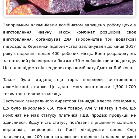
Запорізьким алюмінієвим комбінатом запущено роботу цеху з
виготовлення чавуну. Також комбінат розширив своє
виготовлення, організував для виробництва три додаткові
підрозділи. Керівники підприємства запланували до кінця 2017
року створення понад 400 робочих місць. Вони розраховують
за поточний рік одержати близько 50 мільйонів гривень доходу.
Це стало відомо від гендиректора комбінату Дмитра Лобікова.
Також було згадано, що торік поновили виготовлення
алюмінієвої катанки. Це дало змогу виготовляти 1,500-1,700
тисяч тонн товару за місяць.
Заступник генерального директора Геннадій Клесов повідомив,
що було вироблено 630 тонн товару. Але у зв'язку з тим, що
комбінат не має статусу платника ПДВ, продаж продукції не
здійснився. Відсутність статусу пов'язані з рішенням колишніх
керівників, акціонерів із Росії ліквідувати завод. Слід
зазначити, що 200 тонн катанки виготовлено із давальницької