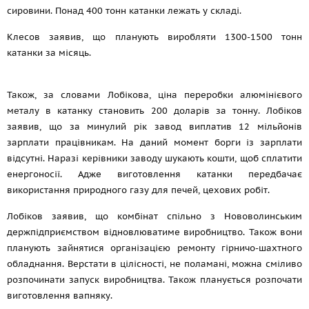
сировини. Понад 400 тонн катанки лежать у складі.
Клесов заявив, що планують виробляти 1300-1500 тонн
катанки за місяць.
Також, за словами Лобікова, ціна переробки алюмінієвого
металу в катанку становить 200 доларів за тонну. Лобіков
заявив, що за минулий рік завод виплатив 12 мільйонів
зарплати працівникам. На даний момент борги із зарплати
відсутні. Наразі керівники заводу шукають кошти, щоб сплатити
енергоносії. Адже виготовлення катанки передбачає
використання природного газу для печей, цехових робіт.
Лобіков заявив, що комбінат спільно з Нововолинським
держпідприємством відновлюватиме виробництво. Також вони
планують зайнятися організацією ремонту гірничо-шахтного
обладнання. Верстати в цілісності, не поламані, можна сміливо
розпочинати запуск виробництва. Також планується розпочати
виготовлення вапняку.