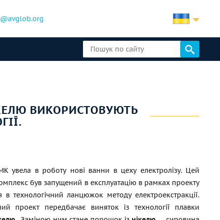
b@avglob.org
ІКЕЛЮ ВИКОРИСТОВУЮТЬ
ГІЇ.
МК увела в роботу нові ванни в цеху електролізу. Цей
омплекс був запущений в експлуатацію в рамках проекту
я в технологічний ланцюжок методу електроекстракції.
йний проект передбачає виняток із технології плавки
келю
. Заміною ним стане порошок із
нікелю
— сировина