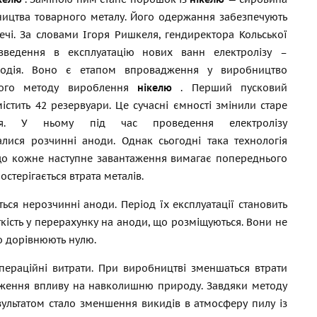
ицтва товарного металу. Його одержання забезпечують
печі. За словами Ігоря Ришкеля, гендиректора Кольської
 введення в експлуатацію нових ванн електролізу –
одія. Воно є етапом впровадження у виробництво
ного методу вироблення
нікелю
. Перший пусковий
істить 42 резервуари. Це сучасні ємності змінили старе
ня. У ньому під час проведення електролізу
алися розчинні аноди. Однак сьогодні така технологія
 що кожне наступне завантаження вимагає попереднього
остерігається втрата металів.
ься нерозчинні аноди. Період їх експлуатації становить
ткість у перерахунку на аноди, що розміщуються. Вони не
о дорівнюють нулю.
ераційні витрати. При виробництві зменшаться втрати
ниження впливу на навколишню природу. Завдяки методу
езультатом стало зменшення викидів в атмосферу пилу із