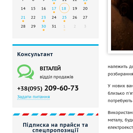
14
15
16
17
18
19
20
21
22
23
24
25
26
27
28
29
30
31
1
2
3
Консультант
належить д
ВІТАЛІЙ
розбирання 
відділ продажів
У нових ва
209-60-73
+38(095)
близько п'я
Задати питання
потребують 
Використан
металу, бу
Підписка на прайси та
електроекст
спецпропозиції