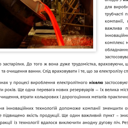
для виробн
трубчасті 
компанії,
важлива п
інновацій
комплекс м
обладнан
застосовув
о застарілих. До того ж вона дуже трудомістка, враховуючи,
та очищення ванни. Слід враховувати і те, що за електролізу сп
ннах у процесі вироблення електролітного
нікелю
застосовуют
ти років. Ще одна перевага нових резервуарів — їх велика міс
чищення, втрати кольорових і дорогоцінних металів практичн
ня інноваційних технологій допоможе компанії зменшити оп
де підвищено якість продукції. Ще один важливий пункт – з
ракції із технології вдалося виключити анодну дугову піч. Р