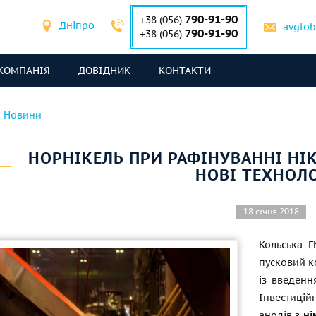
790-91-90
+38 (056)
Дніпро
avglo
790-91-90
+38 (056)
КОМПАНІЯ
ДОВІДНИК
КОНТАКТИ
Новини
НОРНІКЕЛЬ ПРИ РАФІНУВАННІ Н
НОВІ ТЕХНОЛО
18 січня 2018
Кольська Г
пусковий к
із введенн
Інвестиці
анодів з
ні