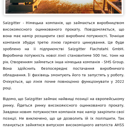
Salzgitter - Німецька компанія, що займається виробництвом
високоякісного оцинкованого прокату. Повідомляється, що
вона має намір розширити свої виробничі потужності. Точніше
компанія збудує третю лінію гарячого цинкування. Це буде
зроблено на її підприємстві Salzgitter Flachstahl GmbH.
Виробнича потужність нової лінії становитиме 500 тис. тонн на
рік. Створенням займеться інша німецька компанія - SMS Group.
Вона здійснить безпосереднє постачання виробничого
обладнання. Її фахівець змонтують його та запустять у роботу.
Очікується, що лінія почне повноцінно функціонувати у 2022
році.
Відомо, що Salzgitter займає найвищі позиції на європейському
ринку. Йдеться ринку високоякісного оцинкованого прокату.
Завдяки новим потужностям компанія має намір закріпити свої
позиції. Не виключено, що це дозволить їй їх поліпшити. Так
планується зайнятися випуском високоміцного автоліста AHSS