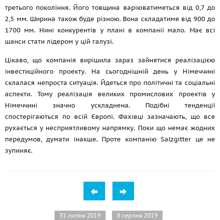
третього покоління. Його товщина варіюватиметься від 0,7 до
2,5 мм. Ширина також буде різною. Вона складатиме від 900 до
1700 мм. Нині конкурентів у плані в компанії мало. Має всі
шанси стати лідером у цій галузі.
Цікаво, що компанія вирішила зараз зайнятися реалізацією
інвестиційного проекту. На сьогоднішній день у Німеччині
склалася непроста ситуація. Йдеться про політичні та соціальні
аспекти. Тому реалізація великих промислових проектів у
Німеччині значно ускладнена. Подібні тенденції
спостерігаються по всій Європі. Фахівці зазначають, що все
рухається у несприятливому напрямку. Поки що немає жодних
передумов, думати інакше. Проте компанію Salzgitter це не
зупиняє.
31 липня 2019
8 серпня 2019