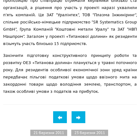
пропозицію про співпрацю отримали керівники близько ста
організацій, а рішення про участь у проекті наразі ухвалили
п'ять компаній. Це ЗАТ "Уралінтех", ТОВ "Плазма Інжиніринг",
спільне російсько-німецьке підприємство "SR Systematics Group
GmbH", Група Компаній "Коштовні метали Уралу" та ЗАТ "НВП
Машпром". Загалом у проекті «Титанової долини» як резиденти
візьмуть участь близько 15 підприємств.
Закінчити підготовку конструктивного принципу роботи та
розвитку ОЕЗ «Титанова долина» планується у травні поточного
року. Для резидентів особливої економічної зони уряд країни
передбачає пільгові податкові умови щодо ввізного мита на
закордонні товари щодо володіння землею, транспортом, а
також особливі умови з податків на прибуток.
21 березня 2011
23 березня 2011