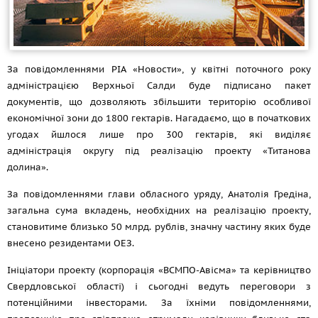
За повідомленнями РІА «Новости», у квітні поточного року
адміністрацією Верхньої Салди буде підписано пакет
документів, що дозволяють збільшити територію особливої
економічної зони до 1800 гектарів. Нагадаємо, що в початкових
угодах йшлося лише про 300 гектарів, які виділяє
адміністрація округу під реалізацію проекту «Титанова
долина».
За повідомленнями глави обласного уряду, Анатолія Гредіна,
загальна сума вкладень, необхідних на реалізацію проекту,
становитиме близько 50 млрд. рублів, значну частину яких буде
внесено резидентами ОЕЗ.
Ініціатори проекту (корпорація «ВСМПО-Авісма» та керівництво
Свердловської області) і сьогодні ведуть переговори з
потенційними інвесторами. За їхніми повідомленнями,