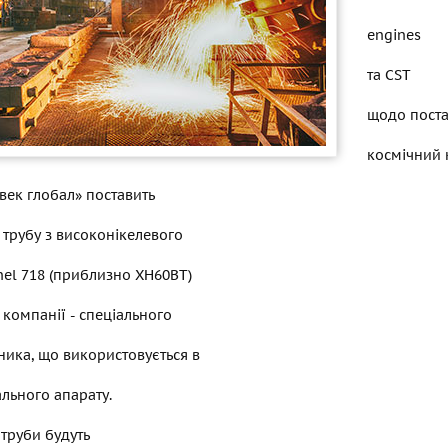
engines
та CST
щодо поста
космічний 
век глобал» поставить
трубу з високонікелевого
nel 718 (приблизно ХН60ВТ)
 компанії - спеціального
ика, що використовується в
ального апарату.
труби будуть