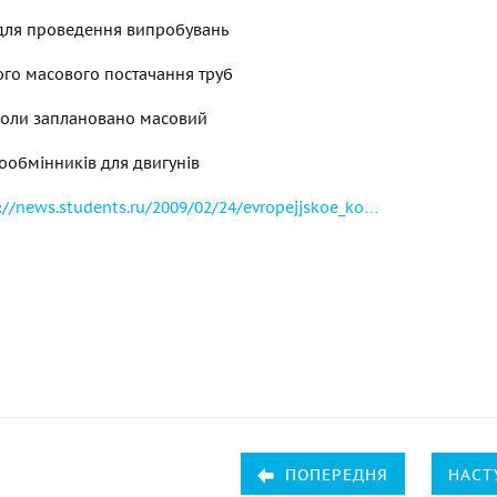
 для проведення випробувань
ого масового постачання труб
 коли заплановано масовий
ообмінників для двигунів
://news.students.ru/2009/02/24/evropejjskoe_ko…
ПОПЕРЕДНЯ
НАСТ