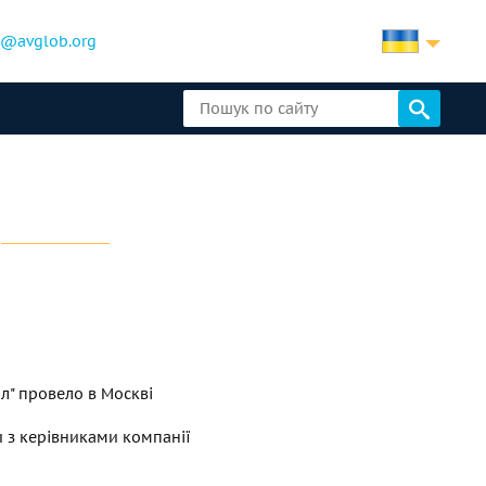
b@avglob.org
ал" провело в Москві
 з керівниками компанії