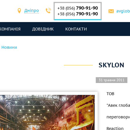
790-91-90
+38 (056)
Дніпро
avglo
790-91-90
+38 (056)
КОМПАНІЯ
ДОВІДНИК
КОНТАКТИ
Новини
SKYLON
31 травня 2011
ТОВ
"Авек глоб
переговори
Reaction