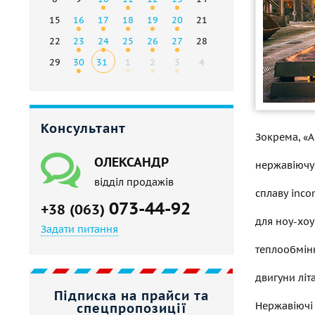
15
16
17
18
19
20
21
22
23
24
25
26
27
28
29
30
31
1
2
3
4
Консультант
Зокрема, «А
ОЛЕКСАНДР
нержавіючу 
відділ продажів
сплаву inco
073-44-92
+38 (063)
для ноу-хоу
Задати питання
теплообмінн
двигуни літ
Підписка на прайси та
Нержавіючі 
спецпропозиції