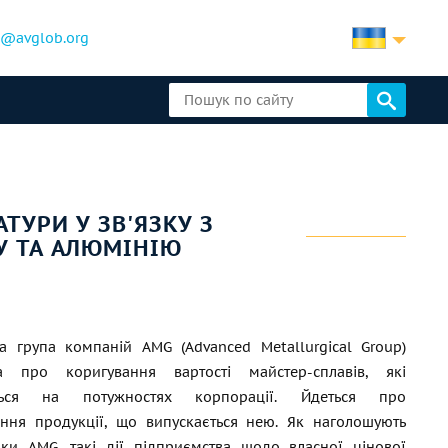
b@avglob.org
ТУРИ У ЗВ'ЯЗКУ З
 ТА АЛЮМІНІЮ
а група компаній AMG (Advanced Metallurgical Group)
а про коригування вартості майстер-сплавів, які
ться на потужностях корпорації. Йдеться про
ння продукції, що випускається нею. Як наголошують
ики AMG, такі дії підприємства щодо власної цінової