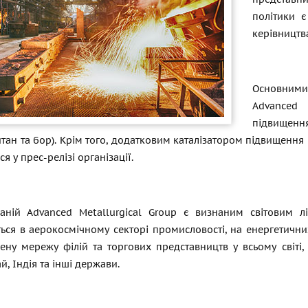
політики 
керівництв
Основними 
Advanced 
підвищення
итан та бор). Крім того, додатковим каталізатором підвищенн
ся у прес-релізі організації.
аній Advanced Metallurgical Group є визнаним світовим л
ься в аерокосмічному секторі промисловості, на енергетични
ну мережу філій та торгових представництв у всьому світі, 
й, Індія та інші держави.