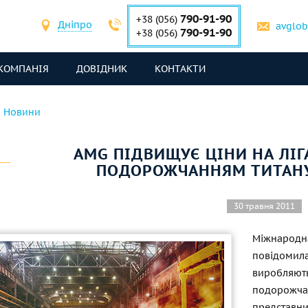
790-91-90
+38 (056)
Дніпро
avglo
790-91-90
+38 (056)
КОМПАНІЯ
ДОВІДНИК
КОНТАКТИ
Новини
AMG ПІДВИЩУЄ ЦІНИ НА ЛІГА
ПОДОРОЖЧАННЯМ ТИТАНУ
30 травня 2011
Міжнародн
повідомил
виробляю
подорожча
представн