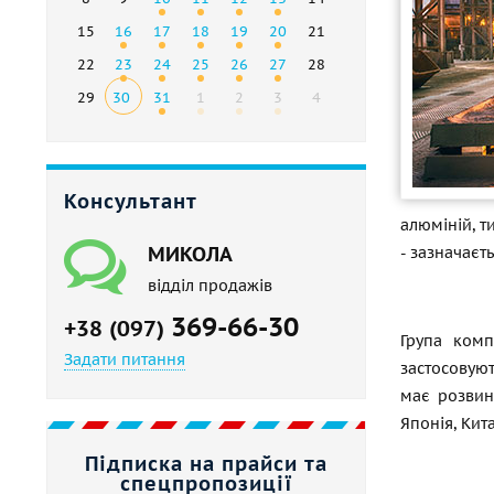
15
16
17
18
19
20
21
22
23
24
25
26
27
28
29
30
31
1
2
3
4
Консультант
алюміній, т
МИКОЛА
- зазначаєть
відділ продажів
369-66-30
+38 (097)
Група комп
Задати питання
застосовуют
має розвине
Японія, Кита
Підписка на прайси та
спецпропозиції