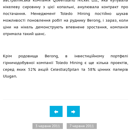
австралійська компанія Queensland Nickel Ltd., яка купувала
нікелеву сировину з цієї копальні, анулювала контракт про
постачання. Менеджмент Toledo Mining постійно шукав
можливості поновлення робіт на руднику Berong, і зараз, коли
ціни на нікель демонструють впевнене зростання, компанія
отримала такий шанс.
Крім родовища Berong, в інвестиційному портфелі
гірничодобувної компанії Toledo Mining є ще кілька проектів,
серед яких 52% акцій Celestial/Ipilan та 58% цінних паперів
Ulugan.
3 червня 2011
7 червня 2011