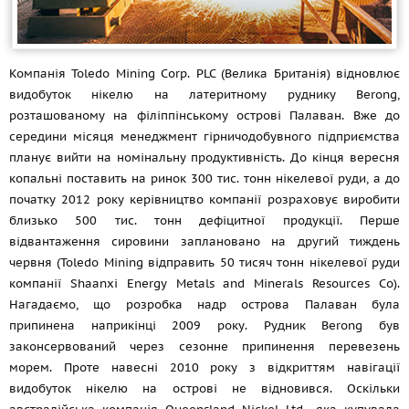
Компанія Toledo Mining Corp. PLC (Велика Британія) відновлює
видобуток нікелю на латеритному руднику Berong,
розташованому на філіппінському острові Палаван. Вже до
середини місяця менеджмент гірничодобувного підприємства
планує вийти на номінальну продуктивність. До кінця вересня
копальні поставить на ринок 300 тис. тонн нікелевої руди, а до
початку 2012 року керівництво компанії розраховує виробити
близько 500 тис. тонн дефіцитної продукції. Перше
відвантаження сировини заплановано на другий тиждень
червня (Toledo Mining відправить 50 тисяч тонн нікелевої руди
компанії Shaanxi Energy Metals and Minerals Resources Co).
Нагадаємо, що розробка надр острова Палаван була
припинена наприкінці 2009 року. Рудник Berong був
законсервований через сезонне припинення перевезень
морем. Проте навесні 2010 року з відкриттям навігації
видобуток нікелю на острові не відновився. Оскільки