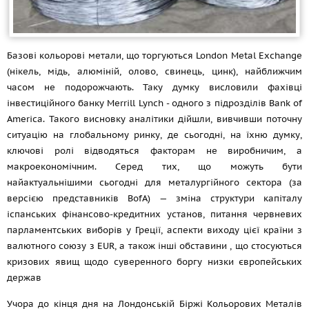
Базові кольорові метали, що торгуються London Metal Exchange
(нікель, мідь, алюміній, олово, свинець, цинк), найближчим
часом не подорожчають. Таку думку висловили фахівці
інвестиційного банку Merrill Lynch - одного з підрозділів Bank of
America. Такого висновку аналітики дійшли, вивчивши поточну
ситуацію на глобальному ринку, де сьогодні, на їхню думку,
ключові ролі відводяться факторам не виробничим, а
макроекономічним. Серед тих, що можуть бути
найактуальнішими сьогодні для металургійного сектора (за
версією представників BofA) — зміна структури капіталу
іспанських фінансово-кредитних установ, питання червневих
парламентських виборів у Греції, аспекти виходу цієї країни з
валютного союзу з EUR, а також інші обставини , що стосуються
кризових явищ щодо суверенного боргу низки європейських
держав
Учора до кінця дня на Лондонській Біржі Кольорових Металів