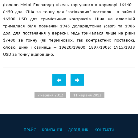
(London Metal Exchange) нікель торгувався в коридорі 16440 -
6450 дол. США за тонну для "готівкових" поставок і в районі
16500 USD для тримісячних контрактів. Ціна на алюміній
трималася біля позначки 1945 доларів/тонна (cash) та 1986
дол. для постачання у вересні. Мідь трималася лише на рівні
$7480 за тонну (як термінових, так контрактних поставок),
олово, цинк і свинець — 19620/19600; 1897/1903; 1915/1938
USD за тонну відповідно.
7 червня 2012
11 червня 2012
ПРАЙС
КОМПАНІЯ
ДОВІДНИК
КОНТАКТИ