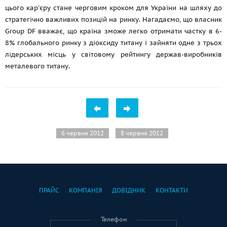
цього кар'єру стане черговим кроком для України на шляху до
стратегічно важливих позицій на ринку. Нагадаємо, що власник
Group DF вважає, що країна зможе легко отримати частку в 6-
8% глобального ринку з діоксиду титану і зайняти одне з трьох
лідерських місць у світовому рейтингу держав-виробників
металевого титану.
6 червня 2012
8 червня 2012
ПРАЙС
КОМПАНІЯ
ДОВІДНИК
КОНТАКТИ
Телефон