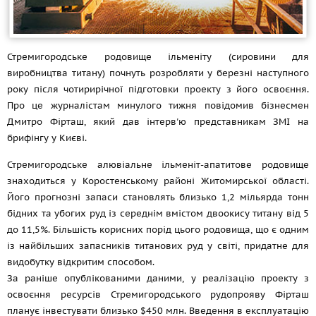
Стремигородське родовище ільменіту (сировини для
виробництва титану) почнуть розробляти у березні наступного
року після чотирирічної підготовки проекту з його освоєння.
Про це журналістам минулого тижня повідомив бізнесмен
Дмитро Фірташ, який дав інтерв'ю представникам ЗМІ на
брифінгу у Києві.
Стремигородське алювіальне ільменіт-апатитове родовище
знаходиться у Коростенському районі Житомирської області.
Його прогнозні запаси становлять близько 1,2 мільярда тонн
бідних та убогих руд із середнім вмістом двоокису титану від 5
до 11,5%. Більшість корисних порід цього родовища, що є одним
із найбільших запасників титанових руд у світі, придатне для
видобутку відкритим способом.
За раніше опублікованими даними, у реалізацію проекту з
освоєння ресурсів Стремигородського рудопрояву Фірташ
планує інвестувати близько $450 млн. Введення в експлуатацію