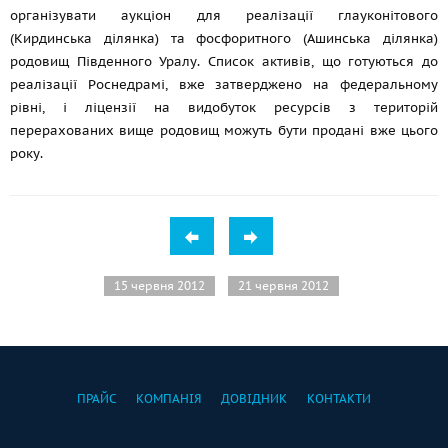
організувати аукціон для реалізації глауконітового
(Кирдинська ділянка) та фосфоритного (Ашинська ділянка)
родовищ Південного Уралу. Список активів, що готуються до
реалізації Роснедрамі, вже затверджено на федеральному
рівні, і ліцензії на видобуток ресурсів з територій
перерахованих вище родовищ можуть бути продані вже цього
року.
15 червня 2012
21 червня 2012
ПРАЙС
КОМПАНІЯ
ДОВІДНИК
КОНТАКТИ