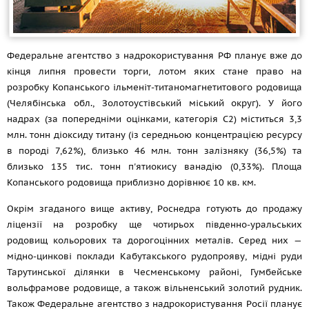
Федеральне агентство з надрокористування РФ планує вже до
кінця липня провести торги, лотом яких стане право на
розробку Копанського ільменіт-титаномагнетитового родовища
(Челябінська обл., Золотоустівський міський округ). У його
надрах (за попередніми оцінками, категорія С2) міститься 3,3
млн. тонн діоксиду титану (із середньою концентрацією ресурсу
в породі 7,62%), близько 46 млн. тонн залізняку (36,5%) та
близько 135 тис. тонн п'ятиокису ванадію (0,33%). Площа
Копанського родовища приблизно дорівнює 10 кв. км.
Окрім згаданого вище активу, Роснедра готують до продажу
ліцензії на розробку ще чотирьох південно-уральських
родовищ кольорових та дорогоцінних металів. Серед них —
мідно-цинкові поклади Кабутакського рудопрояву, мідні руди
Тарутинської ділянки в Чесменському районі, Гумбейське
вольфрамове родовище, а також вільненський золотий рудник.
Також Федеральне агентство з надрокористування Росії планує