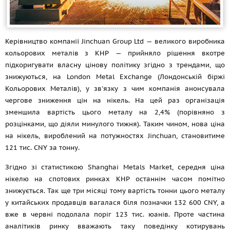
Керівництво компанії Jinchuan Group Ltd — великого виробника
кольорових металів з КНР — прийняло рішення вкотре
підкоригувати власну цінову політику згідно з трендами, що
знижуються, на London Metal Exchange (Лондонській біржі
Кольорових Металів), у зв'язку з чим компанія анонсувала
чергове зниження цін на нікель. На цей раз організація
зменшила вартість цього металу на 2,4% (порівняно з
розцінками, що діяли минулого тижня). Таким чином, нова ціна
на нікель, вироблений на потужностях Jinchuan, становитиме
121 тис. CNY за тонну.
Згідно зі статистикою Shanghai Metals Market, середня ціна
нікелю на спотових ринках КНР останнім часом помітно
знижується. Так ще три місяці тому вартість тонни цього металу
у китайських продавців вагалася біля позначки 132 600 CNY, а
вже в червні подолала поріг 123 тис. юанів. Проте частина
аналітиків ринку вважають таку поведінку котирувань