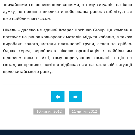
звичайними сезонними коливаннями, а тому ситуація, на їхню
думку, не повинна викликати побоювань: ринок стабілізується
вже найближчим часом.
Нікель – далеко не єдиний інтерес Jinchuan Group. Ця компанія
постачає на ринок кольорових металів мідь та кобальт, а також
виробляє золото, метали платинової групи, селен та срібло.
Однак серед виробників нікелю організація є найбільшим
підприємством в Азії, тому коригування компанією цін на
метал, як правило, помітно відбивається на загальній ситуації
щодо китайського ринку.
10 липня 2012
11 липня 2012