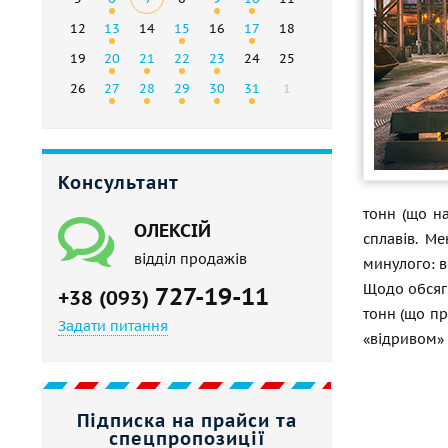
12
13
14
15
16
17
18
19
20
21
22
23
24
25
26
27
28
29
30
31
1
Консультант
тонн (що н
ОЛЕКСІЙ
сплавів. М
відділ продажів
минулого: в
Щодо обсягі
727-19-11
+38 (093)
тонн (що пр
Задати питання
«відривом» 
Підписка на прайси та
спецпропозиції