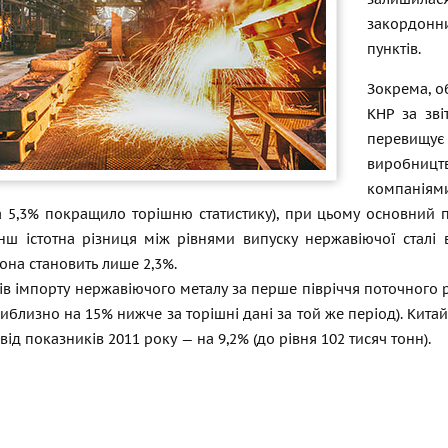
закордонн
пунктів.
Зокрема, о
КНР за зві
перевищу
виробницт
компаніями
а 5,3% покращило торішню статистику), при цьому основний
енш істотна різниця між рівнями випуску нержавіючої сталі 
она становить лише 2,3%.
в імпорту нержавіючого металу за перше півріччя поточного р
иблизно на 15% нижче за торішні дані за той же період). Кит
від показників 2011 року — на 9,2% (до рівня 102 тисяч тонн).