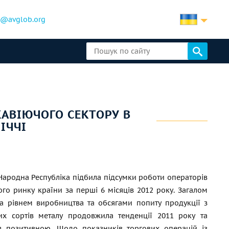
b@avglob.org
ЖАВІЮЧОГО СЕКТОРУ В
ІЧЧІ
Народна Республіка підбила підсумки роботи операторів
го ринку країни за перші 6 місяців 2012 року. Загалом
а рівнем виробництва та обсягами попиту продукції з
их сортів металу продовжила тенденції 2011 року та
я позитивною. Щодо показників торгових операцій із