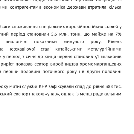
ими контрагентами економіка держави втратила кілька
бсяги споживання спеціальних корозійностійких сталей у
тний період становили 5,6 млн. тонн, що майже на 7%
є аналогічні показники минулого року. Рівень
ва нержавіючої сталі китайськими металургійними
 у період з січня до кінця червня становив 7,1 мільйонів
 приріст показав сектор виробництва хромомарганцевих
в першій половині поточного року і в другій половині
оку митні служби КНР зафіксували спад до рівня 388 тис.
айський експорт також «упав», однак із менш радикальним