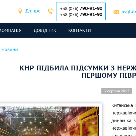
790-91-90
+38 (056)
Дніпро
avglo
790-91-90
+38 (056)
КОМПАНІЯ
ДОВІДНИК
КОНТАКТИ
Новини
КНР ПІДБИЛА ПІДСУМКИ З НЕР
ПЕРШОМУ ПІВР
7 серпня 2012
Китайська 
нержавіючо
динаміка з
нержавіюч
залишилас