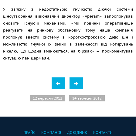
У зв'язку з недостатньою гнучкістю діючої системи
ціноутворення виконавчий директор «Aperam» запропонував
оновити існуючі механізми. «Ми повинні оперативніше
реагувати на ринкову обстановку, тому наша компанія
пропонує ввести систему з короткостроковою дією цін і
можливістю гнучкої їх зміни в залежності від котирувань
нікелю, що щодня змінюються, на біржах» — прокоментував
ситуацію пан Дармаян.
12 вересня 2012
14 вересня 2012
ПРАЙС
КОМПАНІЯ
ДОВІДНИК
КОНТАКТИ