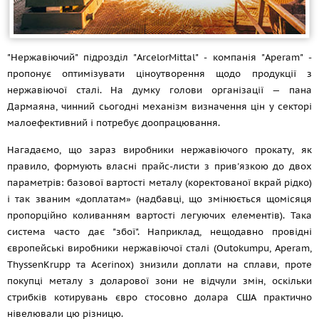
"Нержавіючий" підрозділ "ArcelorMittal" - компанія "Aperam" -
пропонує оптимізувати ціноутворення щодо продукції з
нержавіючої сталі. На думку голови організації — пана
Дармаяна, чинний сьогодні механізм визначення цін у секторі
малоефективний і потребує доопрацювання.
Нагадаємо, що зараз виробники нержавіючого прокату, як
правило, формують власні прайс-листи з прив'язкою до двох
параметрів: базової вартості металу (коректованої вкрай рідко)
і так званим «доплатам» (надбавці, що змінюється щомісяця
пропорційно коливанням вартості легуючих елементів). Така
система часто дає "збої". Наприклад, нещодавно провідні
європейські виробники нержавіючої сталі (Outokumpu, Aperam,
ThyssenKrupp та Acerinox) знизили доплати на сплави, проте
покупці металу з доларової зони не відчули змін, оскільки
стрибків котирувань євро стосовно долара США практично
нівелювали цю різницю.