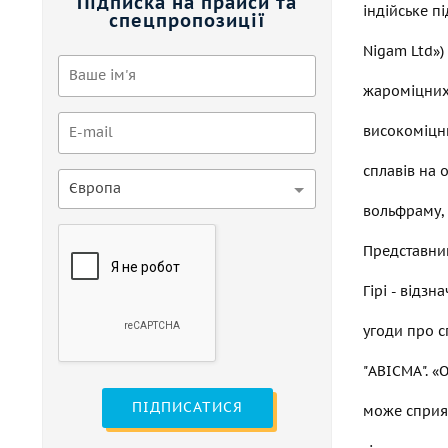
Підписка на прайси та
індійське п
спецпропозиції
Nigam Ltd»)
жароміцних,
високоміцни
сплавів на о
Європа
вольфраму, 
Представник
Гірі - відзн
угоди про 
"АВІСМА". «
ПІДПИСАТИСЯ
може сприя