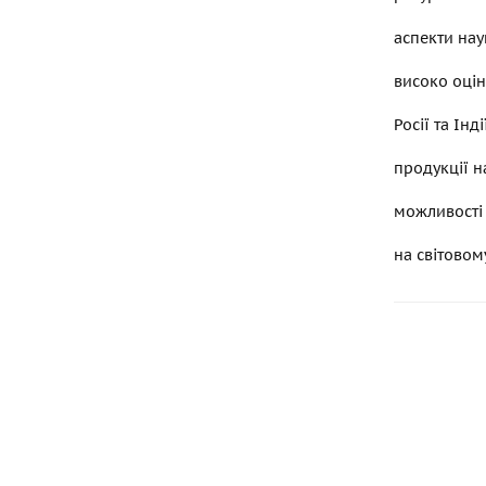
аспекти на
високо оцін
Росії та Інд
продукції н
можливості 
на світовом