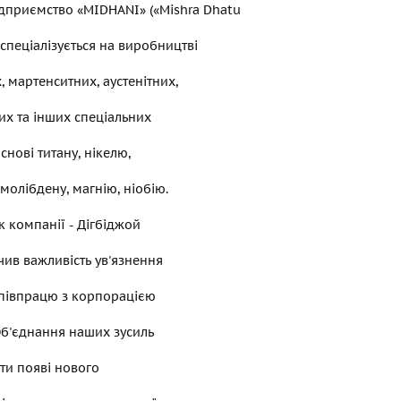
ідприємство «MIDHANI» («Mishra Dhatu
 спеціалізується на виробництві
 мартенситних, аустенітних,
х та інших спеціальних
снові титану, нікелю,
молібдену, магнію, ніобію.
 компанії - Дігбіджой
ачив важливість ув'язнення
співпрацю з корпорацією
Об'єднання наших зусиль
ти появі нового