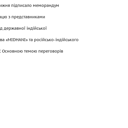
тижня підписало меморандум
ацю з представниками
ід державної індійської
ва «MIDHANI» та російсько-індійського
". Основною темою переговорів