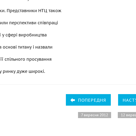
уки. Представники НТЦ також
или перспективи співпраці
ії у сфері виробництва
а основі титану і назвали
її спільного просування
у ринку дуже широкі.
ПОПЕРЕДНЯ
НАСТ
7 вересня 2012
12 вере