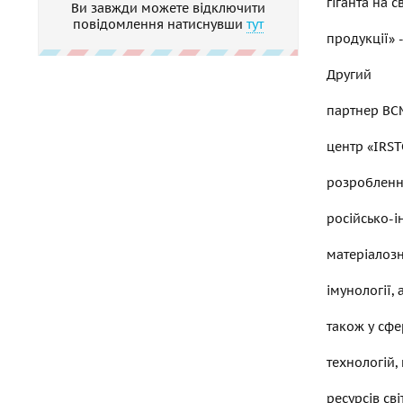
гіганта на 
Ви завжди можете відключити
повідомлення натиснувши
тут
продукції» -
Другий
партнер ВС
центр «IRSTC
розроблення
російсько-і
матеріалозн
імунології, 
також у сф
технологій,
ресурсів св