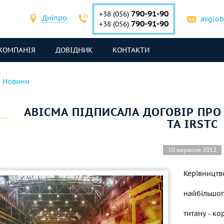
790-91-90
+38 (056)
Дніпро
avglo
790-91-90
+38 (056)
КОМПАНІЯ
ДОВІДНИК
КОНТАКТИ
Новини
АВІСМА ПІДПИСАЛА ДОГОВІР ПРО
ТА IRSTC
10 вересня 2012
Керівництв
найбільшог
титану - к