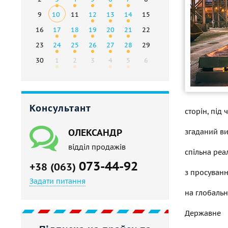
9
10
11
12
13
14
15
16
17
18
19
20
21
22
23
24
25
26
27
28
29
30
1
2
3
4
5
6
Консультант
сторін, під
ОЛЕКСАНДР
згаданий ви
відділ продажів
спільна реа
073-44-92
+38 (063)
з просуванн
Задати питання
на глобальн
Державне