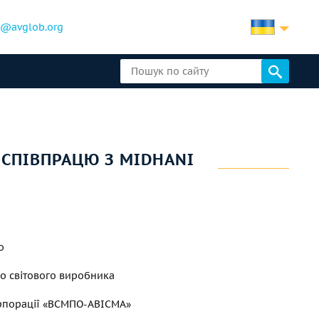
b@avglob.org
 СПІВПРАЦЮ З MIDHANI
о
о світового виробника
орпорації «ВСМПО-АВІСМА»