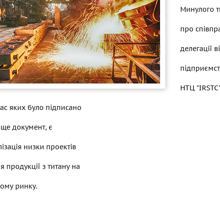
Минулого 
про співпр
делегації в
підприємст
НТЦ "IRSTC
 час яких було підписано
ще документ, є
лізація низки проектів
я продукції з титану на
ому ринку.