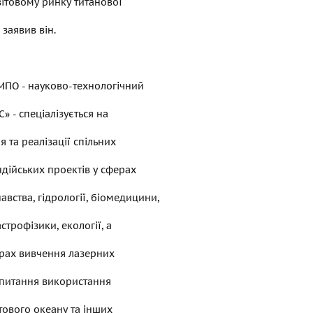
світовому ринку титанової
 заявив він.
МПО - науково-технологічний
» - спеціалізується на
 та реалізації спільних
ндійських проектів у сферах
авства, гідрології, біомедицини,
астрофізики, екології, а
ерах вивчення лазерних
 питання використання
ітового океану та інших