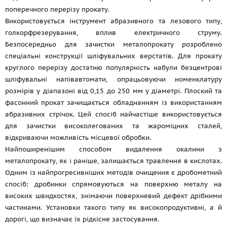
поперечного перерізу прокату.
Використовується інструмент абразивного та лезового типу,
голкорфрезерування, вплив електричного струму.
Безпосередньо для зачистки металопрокату розроблено
спеціальні конструкції шліфувальних верстатів. Для прокату
круглого перерізу достатню популярність набули безцентрові
шліфувальні напівавтомати, опрацьовуючи номенклатуру
розмірів у діапазоні від 0,15 до 250 мм у діаметрі. Плоский та
фасонний прокат зачищається обладнанням із використанням
абразивних стрічок. Цей спосіб найчастіше використовується
для зачистки високолегованих та жароміцних сталей,
відкриваючи можливість місцевої обробки.
Найпоширенішим способом видалення окалини з
металопрокату, як і раніше, залишається травлення в кислотах.
Одним із найпрогресивніших методів очищення є дробометний
спосіб: дробинки спрямовуються на поверхню металу на
високих швидкостях, знімаючи поверхневий дефект дрібними
частинами. Установки такого типу як високопродуктивні, а й
дорогі, що визначає їх рідкісне застосування.