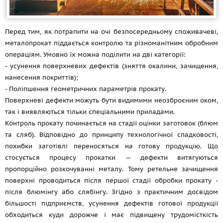
Перед тим, як потрапити на очі безпосередньому споживачеві,
металопрокат піддається контролю та різноманітним обробним
операціям. Умовно їх можна поділити на дві категорії:
- усунення поверхневих дефектів (зняття окалини, зачищення,
нанесення покриттів);
- Поліпшення геометричних параметрів прокату.
Поверхневі дефекти можуть бути видимими неозброєним оком,
так і виявляються тільки спеціальними приладами.
Контроль прокату починається на стадії оцінки заготовок (блюм
та сляб). Відповідно до принципу технологічної спадковості,
похибки заготівлі переносяться на готову продукцію. Що
стосується процесу прокатки — дефекти витягуються
пропорційно розкочуванні металу. Тому ретельне зачищення
поверхні проводиться після першої стадії обробки прокату -
після блюмінгу або слябінгу. Згідно з практичним досвідом
більшості підприємств, усунення дефектів готової продукції
обходиться куди дорожче і має підвищену трудомісткість