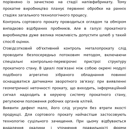
порівняно із зачисткою на стадії напівфабрикату. Тому
прокатне виробництво планує первинні обробки на ранніх
стадіях загального технологічного процесу.
Контроль сортового прокату проводиться оглядом та обміром
випадково відібраних пробників. Але в галузі прокатного
виробництва дуже велика можливість допустити шлюб у такий
спосіб оцінки.
Стовідсотковий об'єктивний контроль металопрокату слід
проводити безпосередньо потоковим методом, включаючи
спеціальні контрольно-перевірочні пристрої структуру
прокатного стану. В ідеалі пов'язані між собою окремі модулі
подібного агрегатно зібраного обладнання повинні
оснащуватися датчиками зворотного зв'язку: при виявленні
геометричної неточності прокату, що виходить, інформаційний
сигнал надходить в керуючу систему прокатного стану,
регулюючи положення робочих органів клітей.
Виявити дефект мало, його слід усунути без втрати якості
продукції. Для сортового прокату найчастіше застосовують
технологію суцільного зачищення. При цьому відбувається
видалення окалини і уточнення правильності форми