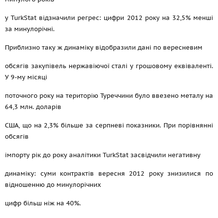
у TurkStat відзначили регрес: цифри 2012 року на 32,5% менші
за минулорічні.
Приблизно таку ж динаміку відобразили дані по вересневим
обсягів закупівель нержавіючої сталі у грошовому еквіваленті.
У 9-му місяці
поточного року на територію Туреччини було ввезено металу на
64,3 млн. доларів
США, що на 2,3% більше за серпневі показники. При порівнянні
обсягів
імпорту рік до року аналітики TurkStat засвідчили негативну
динаміку: суми контрактів вересня 2012 року знизилися по
відношенню до минулорічних
цифр більш ніж на 40%.