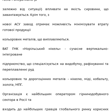
залежно від ситуації) впливати на якість сировини, що
завантажується. Крім того, з
нової АСУ завод отримає можливість мінімізувати втрату
готової продукції
кольорових металів, що виплавляються.
ВАТ ГМК «Норільський нікель» - сучасне вертикально-
інтегроване
підприємство, що спеціалізується на видобутку, рафінуванні та
переплавленні руд
кольорових та дорогоцінних металів - нікелю, міді, кобальту,
золота, МПГ.
Організація є найбільшим оператором гірничодобувного
сектора в Росії та
входить до найбільших гравців глобального ринку корисних